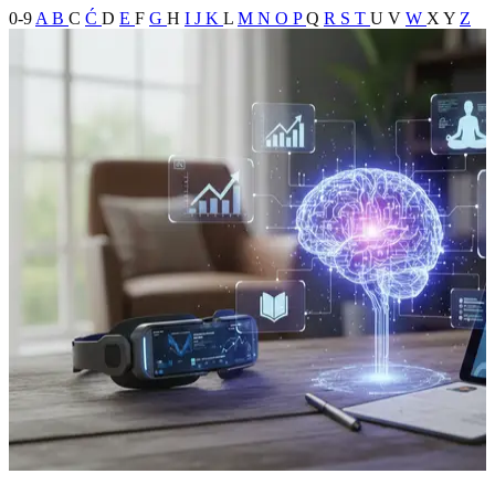
0-9
A
B
C
Ć
D
E
F
G
H
I
J
K
L
M
N
O
P
Q
R
S
T
U
V
W
X
Y
Z