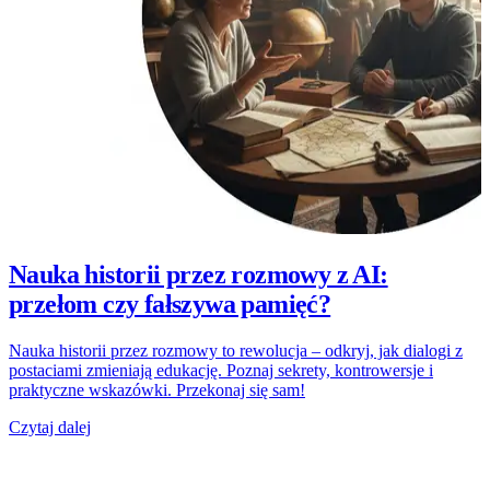
Nauka historii przez rozmowy z AI:
przełom czy fałszywa pamięć?
Nauka historii przez rozmowy to rewolucja – odkryj, jak dialogi z
postaciami zmieniają edukację. Poznaj sekrety, kontrowersje i
praktyczne wskazówki. Przekonaj się sam!
Czytaj dalej