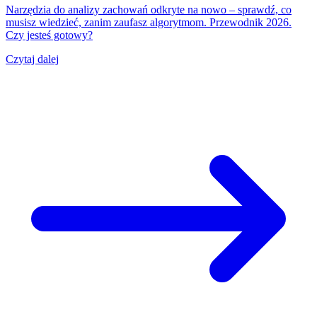
Narzędzia do analizy zachowań odkryte na nowo – sprawdź, co
musisz wiedzieć, zanim zaufasz algorytmom. Przewodnik 2026.
Czy jesteś gotowy?
Czytaj dalej