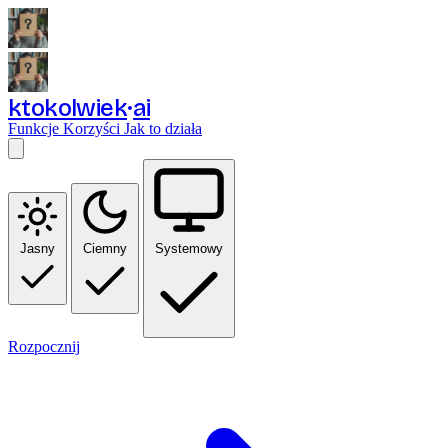
ktokolwiek
ai
Funkcje
Korzyści
Jak to działa
Jasny
Ciemny
Systemowy
Rozpocznij