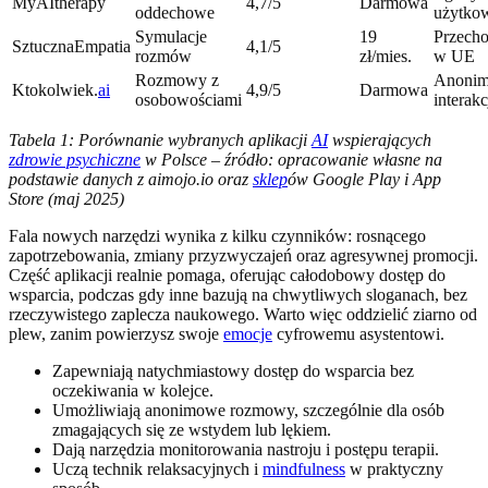
MyAItherapy
4,7/5
Darmowa
oddechowe
użytko
Symulacje
19
Przech
SztucznaEmpatia
4,1/5
rozmów
zł/mies.
w UE
Rozmowy z
Anoni
Ktokolwiek.
ai
4,9/5
Darmowa
osobowościami
interakc
Tabela 1: Porównanie wybranych aplikacji
AI
wspierających
zdrowie psychiczne
w Polsce – źródło: opracowanie własne na
podstawie danych z aimojo.io oraz
sklep
ów Google Play i App
Store (maj 2025)
Fala nowych narzędzi wynika z kilku czynników: rosnącego
zapotrzebowania, zmiany przyzwyczajeń oraz agresywnej promocji.
Część aplikacji realnie pomaga, oferując całodobowy dostęp do
wsparcia, podczas gdy inne bazują na chwytliwych sloganach, bez
rzeczywistego zaplecza naukowego. Warto więc oddzielić ziarno od
plew, zanim powierzysz swoje
emocje
cyfrowemu asystentowi.
Zapewniają natychmiastowy dostęp do wsparcia bez
oczekiwania w kolejce.
Umożliwiają anonimowe rozmowy, szczególnie dla osób
zmagających się ze wstydem lub lękiem.
Dają narzędzia monitorowania nastroju i postępu terapii.
Uczą technik relaksacyjnych i
mindfulness
w praktyczny