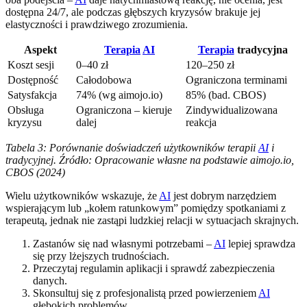
dostępna 24/7, ale podczas głębszych kryzysów brakuje jej
elastyczności i prawdziwego zrozumienia.
Aspekt
Terapia
AI
Terapia
tradycyjna
Koszt sesji
0–40 zł
120–250 zł
Dostępność
Całodobowa
Ograniczona terminami
Satysfakcja
74% (wg aimojo.io)
85% (bad. CBOS)
Obsługa
Ograniczona – kieruje
Zindywidualizowana
kryzysu
dalej
reakcja
Tabela 3: Porównanie doświadczeń użytkowników terapii
AI
i
tradycyjnej. Źródło: Opracowanie własne na podstawie aimojo.io,
CBOS (2024)
Wielu użytkowników wskazuje, że
AI
jest dobrym narzędziem
wspierającym lub „kołem ratunkowym” pomiędzy spotkaniami z
terapeutą, jednak nie zastąpi ludzkiej relacji w sytuacjach skrajnych.
Zastanów się nad własnymi potrzebami –
AI
lepiej sprawdza
się przy lżejszych trudnościach.
Przeczytaj regulamin aplikacji i sprawdź zabezpieczenia
danych.
Skonsultuj się z profesjonalistą przed powierzeniem
AI
głębokich problemów.