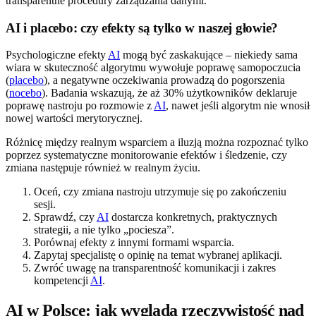
transparentne procedury zarządzania danymi.
AI i placebo: czy efekty są tylko w naszej głowie?
Psychologiczne efekty
AI
mogą być zaskakujące – niekiedy sama
wiara w skuteczność algorytmu wywołuje poprawę samopoczucia
(
placebo
), a negatywne oczekiwania prowadzą do pogorszenia
(
nocebo
). Badania wskazują, że aż 30% użytkowników deklaruje
poprawę nastroju po rozmowie z
AI
, nawet jeśli algorytm nie wnosił
nowej wartości merytorycznej.
Różnicę między realnym wsparciem a iluzją można rozpoznać tylko
poprzez systematyczne monitorowanie efektów i śledzenie, czy
zmiana następuje również w realnym życiu.
Oceń, czy zmiana nastroju utrzymuje się po zakończeniu
sesji.
Sprawdź, czy
AI
dostarcza konkretnych, praktycznych
strategii, a nie tylko „pociesza”.
Porównaj efekty z innymi formami wsparcia.
Zapytaj specjalistę o opinię na temat wybranej aplikacji.
Zwróć uwagę na transparentność komunikacji i zakres
kompetencji
AI
.
AI w Polsce: jak wygląda rzeczywistość nad