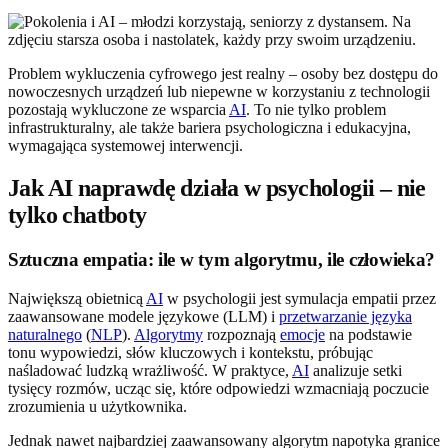
Problem wykluczenia cyfrowego jest realny – osoby bez dostępu do
nowoczesnych urządzeń lub niepewne w korzystaniu z technologii
pozostają wykluczone ze wsparcia
AI
. To nie tylko problem
infrastrukturalny, ale także bariera psychologiczna i edukacyjna,
wymagająca systemowej interwencji.
Jak AI naprawdę działa w psychologii – nie
tylko chatboty
Sztuczna empatia: ile w tym algorytmu, ile człowieka?
Największą obietnicą
AI
w psychologii jest symulacja empatii przez
zaawansowane modele językowe (LLM) i
przetwarzanie języka
naturalnego
(
NLP
).
Algorytmy
rozpoznają
emocje
na podstawie
tonu wypowiedzi, słów kluczowych i kontekstu, próbując
naśladować ludzką wrażliwość. W praktyce,
AI
analizuje setki
tysięcy rozmów, ucząc się, które odpowiedzi wzmacniają poczucie
zrozumienia u użytkownika.
Jednak nawet najbardziej zaawansowany algorytm napotyka granice