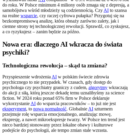
do roku. W Polsce minimum 4 miliony osób zmaga się z depresją, a
samobójstwa wśród młodzieży są codziennością. Czy
AI
to szansa
na realne
wsparcie
, czy raczej cyfrowa pułapka? Przygotuj się na
bezkompromisową analizę, która obnaży zarówno zalety, jak i
ciemne strony tej technologicznej rewolucji. Sprawdź, co zyskujesz,
a co ryzykujesz – zanim będzie za późno.
Nowa era: dlaczego AI wkracza do świata
psychiki?
Technologiczna rewolucja – skąd ta zmiana?
Przyspieszenie wdrożenia
AI
w polskim świecie zdrowia
psychicznego to nie przypadek. W czasach, gdy dostęp do
psychologa czy psychiatry graniczy z cudem,
algorytmy
wkraczają
do akcji z siłą, którą jeszcze dekadę temu uznalibyśmy za science
fiction. W 2024 roku ponad 65% firm w Polsce deklaruje
wykorzystanie
AI
do wsparcia pracowników – to już nie jest
eksperyment
, to
nowa normalność
. Globalnie
AI
szturmem
przejmuje rolę wsparcia emocjonalnego, analizując mowę,
ekspresję, a nawet mikroekspresje twarzy. W Polsce ten trend jest
nieco bardziej stonowany przez lokalne obawy i kulturowe
podejście do psychologii, ale tempo zmian stale wzrasta.