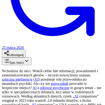
25 marca 2026
Udostępnij
Spis treści
Wchodzisz do sieci. Wokół ciebie fale informacji, powiadomień i
zautomatyzowanych głosów – niczym nowoczesny szaman,
sztuczna inteligencja
(
AI
) przejmuje rolę przewodnika po
meandrach psychiki. Ale czy ten
przewodnik
prowadzi w
bezpieczne miejsce?
AI
a
zdrowie psychiczne
to gorący temat – nie
tylko w specjalistycznych debatach, lecz także w codziennych
rozmowach. Według aktualnych danych, rynek „
AI
companions”
osiągnął w 2023 roku wartość 2,8 miliarda dolarów, a liczba
wyszukiwań hasła „
AI
companion” w USA wzrosła aż o 490% rok