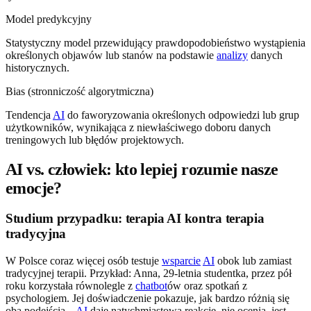
Model predykcyjny
Statystyczny model przewidujący prawdopodobieństwo wystąpienia
określonych objawów lub stanów na podstawie
analizy
danych
historycznych.
Bias (stronniczość algorytmiczna)
Tendencja
AI
do faworyzowania określonych odpowiedzi lub grup
użytkowników, wynikająca z niewłaściwego doboru danych
treningowych lub błędów projektowych.
AI vs. człowiek: kto lepiej rozumie nasze
emocje?
Studium przypadku: terapia AI kontra terapia
tradycyjna
W Polsce coraz więcej osób testuje
wsparcie
AI
obok lub zamiast
tradycyjnej terapii. Przykład: Anna, 29-letnia studentka, przez pół
roku korzystała równolegle z
chatbot
ów oraz spotkań z
psychologiem. Jej doświadczenie pokazuje, jak bardzo różnią się
oba podejścia –
AI
daje natychmiastową reakcję, nie ocenia, jest