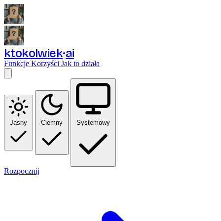
ktokolwiek
ai
Funkcje
Korzyści
Jak to działa
Jasny
Ciemny
Systemowy
Rozpocznij