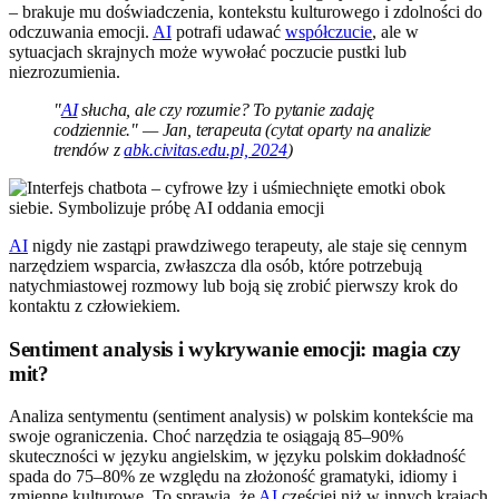
– brakuje mu doświadczenia, kontekstu kulturowego i zdolności do
odczuwania emocji.
AI
potrafi udawać
współczucie
, ale w
sytuacjach skrajnych może wywołać poczucie pustki lub
niezrozumienia.
"
AI
słucha, ale czy rozumie? To pytanie zadaję
codziennie." — Jan, terapeuta (cytat oparty na analizie
trendów z
abk.civitas.edu.pl, 2024
)
AI
nigdy nie zastąpi prawdziwego terapeuty, ale staje się cennym
narzędziem wsparcia, zwłaszcza dla osób, które potrzebują
natychmiastowej rozmowy lub boją się zrobić pierwszy krok do
kontaktu z człowiekiem.
Sentiment analysis i wykrywanie emocji: magia czy
mit?
Analiza sentymentu (sentiment analysis) w polskim kontekście ma
swoje ograniczenia. Choć narzędzia te osiągają 85–90%
skuteczności w języku angielskim, w języku polskim dokładność
spada do 75–80% ze względu na złożoność gramatyki, idiomy i
zmienne kulturowe. To sprawia, że
AI
częściej niż w innych krajach