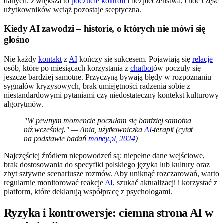
danych. Zwiększa to
poczucie kontroli
i bezpieczeństwa, choć część
użytkowników wciąż pozostaje sceptyczna.
Kiedy AI zawodzi – historie, o których nie mówi się
głośno
Nie każdy
kontakt
z
AI
kończy się sukcesem. Pojawiają się
relacje
osób, które po miesiącach korzystania z
chatbot
ów poczuły się
jeszcze bardziej samotne. Przyczyną bywają błędy w rozpoznaniu
sygnałów kryzysowych, brak umiejętności radzenia sobie z
niestandardowymi pytaniami czy niedostateczny kontekst kulturowy
algorytmów.
"W pewnym momencie poczułam się bardziej samotna
niż wcześniej." — Ania, użytkowniczka
AI
-terapii (cytat
na podstawie badań
money.pl, 2024
)
Najczęściej źródłem niepowodzeń są: niepełne dane wejściowe,
brak dostosowania do specyfiki polskiego języka lub kultury oraz
zbyt sztywne scenariusze rozmów. Aby uniknąć rozczarowań, warto
regularnie monitorować reakcje
AI
, szukać aktualizacji i korzystać z
platform, które deklarują współpracę z psychologami.
Ryzyka i kontrowersje: ciemna strona AI w