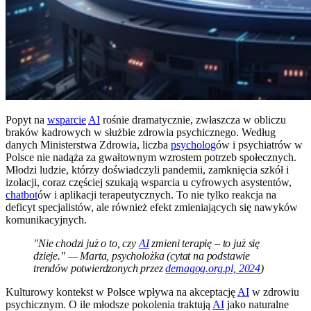
Popyt na
wsparcie
AI
rośnie dramatycznie, zwłaszcza w obliczu
braków kadrowych w służbie zdrowia psychicznego. Według
danych Ministerstwa Zdrowia, liczba
psycholog
ów i psychiatrów w
Polsce nie nadąża za gwałtownym wzrostem potrzeb społecznych.
Młodzi ludzie, którzy doświadczyli pandemii, zamknięcia szkół i
izolacji, coraz częściej szukają wsparcia u cyfrowych asystentów,
chatbot
ów i aplikacji terapeutycznych. To nie tylko reakcja na
deficyt specjalistów, ale również efekt zmieniających się nawyków
komunikacyjnych.
"Nie chodzi już o to, czy
AI
zmieni terapię – to już się
dzieje." — Marta, psycholożka (cytat na podstawie
trendów potwierdzonych przez
demagog.org.pl, 2024
)
Kulturowy kontekst w Polsce wpływa na akceptację
AI
w zdrowiu
psychicznym. O ile młodsze pokolenia traktują
AI
jako naturalne