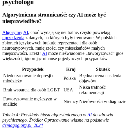
psychologii
Algorytmiczna stronniczość: czy AI może być
niesprawiedliwe?
Algorytmy
AI
, choć wydają się neutralne, często powielają
uprzedzenia
z danych, na których były trenowane. W polskich
zbiorach językowych brakuje reprezentacji dla osób
neuroatypowych, mniejszości czy mieszkańców małych
miejscowości. Efekt?
AI
może nieświadomie „faworyzować” głos
większości, ignorując niuanse pojedynczych przypadków.
Przypadek
Kraj
Skutek
Niedoszacowanie depresji u
Błędna ocena nasilenia
Polska
młodzieży
objawów
Niska trafność
Brak wsparcia dla osób LGBT+
USA
rekomendacji
Faworyzowanie mężczyzn w
Niemcy
Nierówności w diagnozie
analizie
Tabela 4: Przykłady biasu algorytmicznego w
AI
do zdrowia
psychicznego. Źródło: Opracowanie własne na podstawie
demagog.org.pl, 2024