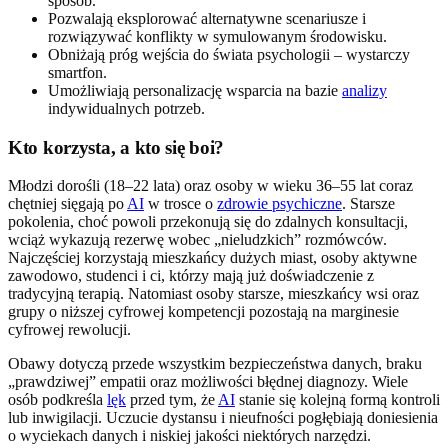
sposób.
Pozwalają eksplorować alternatywne scenariusze i
rozwiązywać konflikty w symulowanym środowisku.
Obniżają próg wejścia do świata psychologii – wystarczy
smartfon.
Umożliwiają personalizację wsparcia na bazie
analizy
indywidualnych potrzeb.
Kto korzysta, a kto się boi?
Młodzi dorośli (18–22 lata) oraz osoby w wieku 36–55 lat coraz
chętniej sięgają po
AI
w trosce o
zdrowie psychiczne
. Starsze
pokolenia, choć powoli przekonują się do zdalnych konsultacji,
wciąż wykazują rezerwę wobec „nieludzkich” rozmówców.
Najczęściej korzystają mieszkańcy dużych miast, osoby aktywne
zawodowo, studenci i ci, którzy mają już doświadczenie z
tradycyjną terapią. Natomiast osoby starsze, mieszkańcy wsi oraz
grupy o niższej cyfrowej kompetencji pozostają na marginesie
cyfrowej rewolucji.
Obawy dotyczą przede wszystkim bezpieczeństwa danych, braku
„prawdziwej” empatii oraz możliwości błędnej diagnozy. Wiele
osób podkreśla
lęk
przed tym, że
AI
stanie się kolejną formą kontroli
lub inwigilacji. Uczucie dystansu i nieufności pogłębiają doniesienia
o wyciekach danych i niskiej jakości niektórych narzędzi.