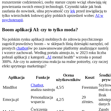
rozszerzenie codzienności, osoby starsze często wciąż obawiają się
powierzania swoich emocji technologii. Czynniki takie jak brak
zaufania do nowinek, silna prywatność czy
lęk
przed inwigilacją to
tylko wierzchołek lodowej góry polskich uprzedzeń wobec
AI w
psychoterapii
.
Boom aplikacji AI: czy to tylko moda?
Na polskim rynku aplikacji mobilnych do zdrowia psychicznego
zagościł prawdziwy boom – w sklepach lśnią dziesiątki narzędzi, od
prostych
chatbot
ów po zaawansowane platformy analizujące nastrój
i wzorce zachowań. Według portalu aimojo.io, w 2023 roku liczba
pobrań aplikacji z kategorii „
AI
mental health” wzrosła o ponad
300%. Ale czy to autentyczna reakcja na realne potrzeby, czy raczej
efekt sprytnego marketingu?
Ocena
Środki
Aplikacja
Funkcje
Koszt
użytkowników
pryw
Chatbot
,
Szyfro
MindBot
4,5/5
Freemium
analiza nastroju
end-to-
Brak
Personalizacja
29
Emocja.pl
4,2/5
udostęp
wsparcia
zł/mies.
danych
Ćwiczenia
Zgody