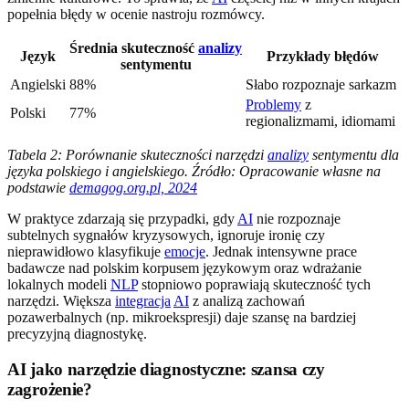
popełnia błędy w ocenie nastroju rozmówcy.
Średnia skuteczność
analizy
Język
Przykłady błędów
sentymentu
Angielski
88%
Słabo rozpoznaje sarkazm
Problemy
z
Polski
77%
regionalizmami, idiomami
Tabela 2: Porównanie skuteczności narzędzi
analizy
sentymentu dla
języka polskiego i angielskiego. Źródło: Opracowanie własne na
podstawie
demagog.org.pl, 2024
W praktyce zdarzają się przypadki, gdy
AI
nie rozpoznaje
subtelnych sygnałów kryzysowych, ignoruje ironię czy
nieprawidłowo klasyfikuje
emocje
. Jednak intensywne prace
badawcze nad polskim korpusem językowym oraz wdrażanie
lokalnych modeli
NLP
stopniowo poprawiają skuteczność tych
narzędzi. Większa
integracja
AI
z analizą zachowań
pozawerbalnych (np. mikroekspresji) daje szansę na bardziej
precyzyjną diagnostykę.
AI jako narzędzie diagnostyczne: szansa czy
zagrożenie?