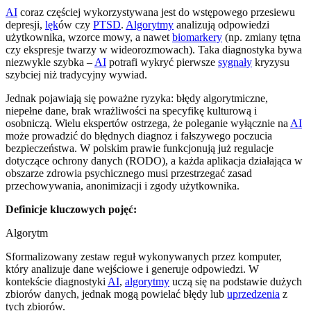
AI
coraz częściej wykorzystywana jest do wstępowego przesiewu
depresji,
lęk
ów czy
PTSD
.
Algorytmy
analizują odpowiedzi
użytkownika, wzorce mowy, a nawet
biomarkery
(np. zmiany tętna
czy ekspresje twarzy w wideorozmowach). Taka diagnostyka bywa
niezwykle szybka –
AI
potrafi wykryć pierwsze
sygnały
kryzysu
szybciej niż tradycyjny wywiad.
Jednak pojawiają się poważne ryzyka: błędy algorytmiczne,
niepełne dane, brak wrażliwości na specyfikę kulturową i
osobniczą. Wielu ekspertów ostrzega, że poleganie wyłącznie na
AI
może prowadzić do błędnych diagnoz i fałszywego poczucia
bezpieczeństwa. W polskim prawie funkcjonują już regulacje
dotyczące ochrony danych (RODO), a każda aplikacja działająca w
obszarze zdrowia psychicznego musi przestrzegać zasad
przechowywania, anonimizacji i zgody użytkownika.
Definicje kluczowych pojęć:
Algorytm
Sformalizowany zestaw reguł wykonywanych przez komputer,
który analizuje dane wejściowe i generuje odpowiedzi. W
kontekście diagnostyki
AI
,
algorytmy
uczą się na podstawie dużych
zbiorów danych, jednak mogą powielać błędy lub
uprzedzenia
z
tych zbiorów.