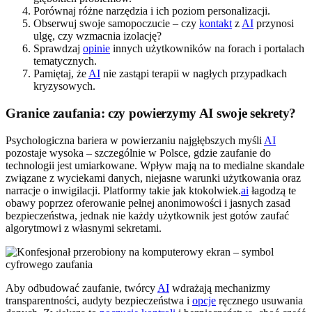
Porównaj różne narzędzia i ich poziom personalizacji.
Obserwuj swoje samopoczucie – czy
kontakt
z
AI
przynosi
ulgę, czy wzmacnia izolację?
Sprawdzaj
opinie
innych użytkowników na forach i portalach
tematycznych.
Pamiętaj, że
AI
nie zastąpi terapii w nagłych przypadkach
kryzysowych.
Granice zaufania: czy powierzymy AI swoje sekrety?
Psychologiczna bariera w powierzaniu najgłębszych myśli
AI
pozostaje wysoka – szczególnie w Polsce, gdzie zaufanie do
technologii jest umiarkowane. Wpływ mają na to medialne skandale
związane z wyciekami danych, niejasne warunki użytkowania oraz
narracje o inwigilacji. Platformy takie jak ktokolwiek.
ai
łagodzą te
obawy poprzez oferowanie pełnej anonimowości i jasnych zasad
bezpieczeństwa, jednak nie każdy użytkownik jest gotów zaufać
algorytmowi z własnymi sekretami.
Aby odbudować zaufanie, twórcy
AI
wdrażają mechanizmy
transparentności, audyty bezpieczeństwa i
opcje
ręcznego usuwania