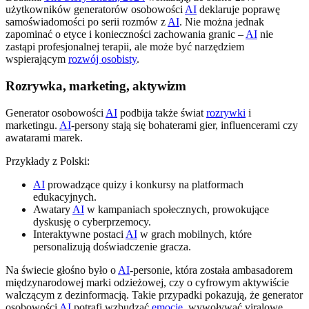
użytkowników generatorów osobowości
AI
deklaruje poprawę
samoświadomości po serii rozmów z
AI
. Nie można jednak
zapominać o etyce i konieczności zachowania granic –
AI
nie
zastąpi profesjonalnej terapii, ale może być narzędziem
wspierającym
rozwój osobisty
.
Rozrywka, marketing, aktywizm
Generator osobowości
AI
podbija także świat
rozrywki
i
marketingu.
AI
-persony stają się bohaterami gier, influencerami czy
awatarami marek.
Przykłady z Polski:
AI
prowadzące quizy i konkursy na platformach
edukacyjnych.
Awatary
AI
w kampaniach społecznych, prowokujące
dyskusję o cyberprzemocy.
Interaktywne postaci
AI
w grach mobilnych, które
personalizują doświadczenie gracza.
Na świecie głośno było o
AI
-personie, która została ambasadorem
międzynarodowej marki odzieżowej, czy o cyfrowym aktywiście
walczącym z dezinformacją. Takie przypadki pokazują, że generator
osobowości
AI
potrafi wzbudzać
emocje
, wywoływać viralowe