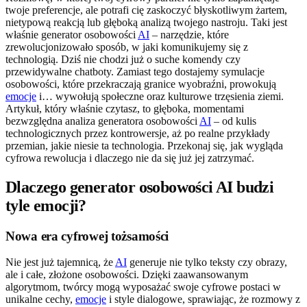
twoje preferencje, ale potrafi cię zaskoczyć błyskotliwym żartem,
nietypową reakcją lub głęboką analizą twojego nastroju. Taki jest
właśnie generator osobowości
AI
– narzędzie, które
zrewolucjonizowało sposób, w jaki komunikujemy się z
technologią. Dziś nie chodzi już o suche komendy czy
przewidywalne chatboty. Zamiast tego dostajemy symulacje
osobowości, które przekraczają granice wyobraźni, prowokują
emocje
i… wywołują społeczne oraz kulturowe trzęsienia ziemi.
Artykuł, który właśnie czytasz, to głęboka, momentami
bezwzględna analiza generatora osobowości
AI
– od kulis
technologicznych przez kontrowersje, aż po realne przykłady
przemian, jakie niesie ta technologia. Przekonaj się, jak wygląda
cyfrowa rewolucja i dlaczego nie da się już jej zatrzymać.
Dlaczego generator osobowości AI budzi
tyle emocji?
Nowa era cyfrowej tożsamości
Nie jest już tajemnicą, że
AI
generuje nie tylko teksty czy obrazy,
ale i całe, złożone osobowości. Dzięki zaawansowanym
algorytmom, twórcy mogą wyposażać swoje cyfrowe postaci w
unikalne cechy,
emocje
i style dialogowe, sprawiając, że rozmowy z