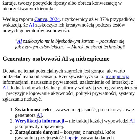
żartuje, tworzy poetyckie riposty albo obraca konwersację w
nieoczekiwanym kierunku.
Według raportu
Canva, 2024
, użytkownicy aż w 37% przypadków
wskazują, że
AI
zaskoczyło ich kreatywnością podczas testów
nowych generatorów osobowości.
"
AI
zaskoczyło mnie błyskotliwym żartem – poczułem się
jak z żywym człowiekiem." – Marek, pasjonat technologii
Generatory osobowości AI są niebezpieczne
Debata na temat potencjalnych zagrożeń jest gorąca, ale warto
oddzielać realia od sensacji. Rzeczywiste ryzyka to:
manipulacja
informacjami, naruszenie prywatności, uzależnienie od interakcji z
AI
. Jednak odpowiedzialne platformy wdrażają szereg zabezpieczeń
– precyzyjne logowanie aktywności, polityki prywatności, systemy
zgłaszania nadużyć.
Świadomość celu
– zawsze miej jasność, po co korzystasz z
generatora
AI
.
Weryfikacja informacji
– nie traktuj każdej wypowiedzi
AI
jako prawdy objawionej.
Zarządzanie danymi
– korzystaj z narzędzi, które
gwarantują przejrzystość i
opcje
usuwania danych.