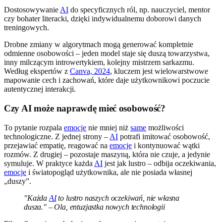
Dostosowywanie
AI
do specyficznych ról, np. nauczyciel, mentor
czy bohater literacki, dzięki indywidualnemu doborowi danych
treningowych.
Drobne zmiany w algorytmach mogą generować kompletnie
odmienne osobowości – jeden model staje się duszą towarzystwa,
inny milczącym introwertykiem, kolejny mistrzem sarkazmu.
Według ekspertów z
Canva, 2024
, kluczem jest wielowarstwowe
mapowanie cech i zachowań, które daje użytkownikowi poczucie
autentycznej interakcji.
Czy AI może naprawdę mieć osobowość?
To pytanie rozpala
emocje
nie mniej niż
same
możliwości
technologiczne. Z jednej strony –
AI
potrafi imitować osobowość,
przejawiać empatię, reagować na
emocje
i kontynuować wątki
rozmów. Z drugiej – pozostaje maszyną, która nie czuje, a jedynie
symuluje. W praktyce każda
AI
jest jak lustro – odbija oczekiwania,
emocje
i światopogląd użytkownika, ale nie posiada własnej
„duszy”.
"Każda
AI
to lustro naszych oczekiwań, nie własna
dusza." – Ola, entuzjastka nowych technologii