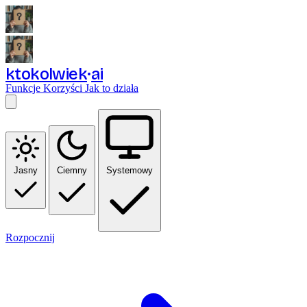
ktokolwiek
ai
Funkcje
Korzyści
Jak to działa
Jasny
Ciemny
Systemowy
Rozpocznij