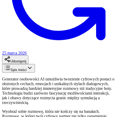
25 marca 2026
Udostępnij
Spis treści
Generator osobowości AI umożliwia tworzenie cyfrowych postaci o
złożonych cechach, emocjach i unikalnych stylach dialogowych,
które prowadzą bardziej immersyjne rozmowy niż tradycyjne boty.
Technologia budzi zarówno fascynację możliwościami interakcji,
jak i obawy dotyczące rozmycia granic między symulacją a
rzeczywistością.
Wyobraź sobie rozmowę, która nie kończy się na banałach.
Rozmowę, w której twój cyfrowy partner nie tylko zapamiętuje