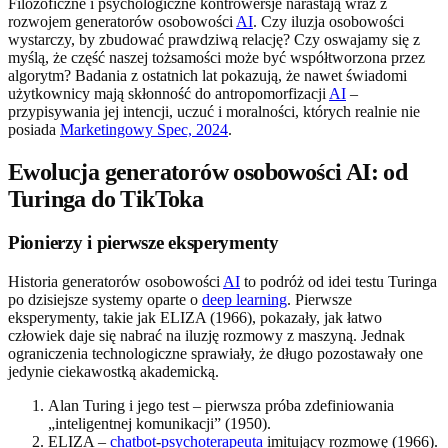
Filozoficzne i psychologiczne kontrowersje narastają wraz z
rozwojem generatorów osobowości
AI
. Czy iluzja osobowości
wystarczy, by zbudować prawdziwą relację? Czy oswajamy się z
myślą, że część naszej tożsamości może być współtworzona przez
algorytm? Badania z ostatnich lat pokazują, że nawet świadomi
użytkownicy mają skłonność do antropomorfizacji
AI
–
przypisywania jej intencji, uczuć i moralności, których realnie nie
posiada
Marketingowy Spec, 2024
.
Ewolucja generatorów osobowości AI: od
Turinga do TikToka
Pionierzy i pierwsze eksperymenty
Historia generatorów osobowości
AI
to podróż od idei testu Turinga
po dzisiejsze systemy oparte o
deep learning
. Pierwsze
eksperymenty, takie jak ELIZA (1966), pokazały, jak łatwo
człowiek daje się nabrać na iluzję rozmowy z maszyną. Jednak
ograniczenia technologiczne sprawiały, że długo pozostawały one
jedynie ciekawostką akademicką.
Alan Turing i jego test – pierwsza próba zdefiniowania
„inteligentnej komunikacji” (1950).
ELIZA –
chatbot
-
psychoterapeuta
imitujący rozmowę (1966).