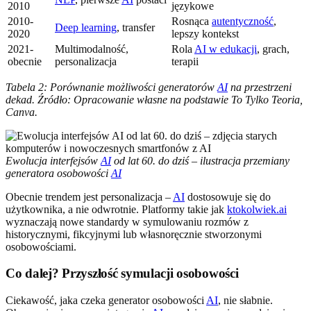
2010
językowe
2010-
Rosnąca
autentyczność
,
Deep learning
, transfer
2020
lepszy kontekst
2021-
Multimodalność,
Rola
AI w edukacji
, grach,
obecnie
personalizacja
terapii
Tabela 2: Porównanie możliwości generatorów
AI
na przestrzeni
dekad. Źródło: Opracowanie własne na podstawie To Tylko Teoria,
Canva.
Ewolucja interfejsów
AI
od lat 60. do dziś – ilustracja przemiany
generatora osobowości
AI
Obecnie trendem jest personalizacja –
AI
dostosowuje się do
użytkownika, a nie odwrotnie. Platformy takie jak
ktokolwiek.ai
wyznaczają nowe standardy w symulowaniu rozmów z
historycznymi, fikcyjnymi lub własnoręcznie stworzonymi
osobowościami.
Co dalej? Przyszłość symulacji osobowości
Ciekawość, jaka czeka generator osobowości
AI
, nie słabnie.