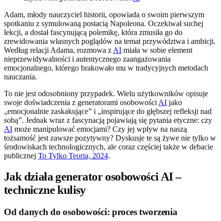
Adam, młody nauczyciel historii, opowiada o swoim pierwszym
spotkaniu z symulowaną postacią Napoleona. Oczekiwał suchej
lekcji, a dostał fascynującą polemikę, która zmusiła go do
zrewidowania własnych poglądów na temat przywództwa i ambicji.
Według relacji Adama, rozmowa z
AI
miała w sobie element
nieprzewidywalności i autentycznego zaangażowania
emocjonalnego, którego brakowało mu w tradycyjnych metodach
nauczania.
To nie jest odosobniony przypadek. Wielu użytkowników opisuje
swoje doświadczenia z generatorami osobowości
AI
jako
„emocjonalnie zaskakujące” i „inspirujące do głębszej refleksji nad
sobą”. Jednak wraz z fascynacją pojawiają się pytania etyczne: czy
AI
może manipulować emocjami? Czy jej wpływ na naszą
tożsamość jest zawsze pozytywny? Dyskusje te są żywe nie tylko w
środowiskach technologicznych, ale coraz częściej także w debacie
publicznej
To Tylko Teoria, 2024
.
Jak działa generator osobowości AI –
techniczne kulisy
Od danych do osobowości: proces tworzenia