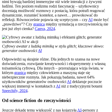
nimi bywają bardziej immersyjne niż wiele interakcji z żywymi
ludźmi. Ten poziom realizmu rodzi fascynację – użytkownicy
doceniają możliwość rozmowy z postacią, która potrafi reagować
dynamicznie, rozumieć kontekst, a nawet… prowokować do
refleksji. Równocześnie pojawia się sceptycyzm – czy
AI
może być
„prawdziwe”? Czy
granica
między symulacją a rzeczywistością nie
jest już zbyt cienka?
Canva, 2024
.
Cyfrowy awatar z ludzką mimiką w stylu glitch; kluczowe słowo:
generator osobowości
AI
Odpowiedzi są skrajnie różne. Dla jednych to szansa na nowe
doświadczenia, rozwijanie kreatywności i eksperymenty z własną
tożsamością cyfrową. Dla innych – przerażająca wizja świata, w
którym
granica
między człowiekiem a maszyną staje się
niebezpiecznie rozmyta. Jak pokazują badania, nawet 64%
użytkowników generatorów osobowości
AI
deklaruje poczucie
większej immersji w kontaktach z
AI
niż z tradycyjnymi botami
Speechify, 2024
.
Od science fiction do rzeczywistości
Jeszcze dekadę temu większość z nas kojarzyła
AI
-persony z