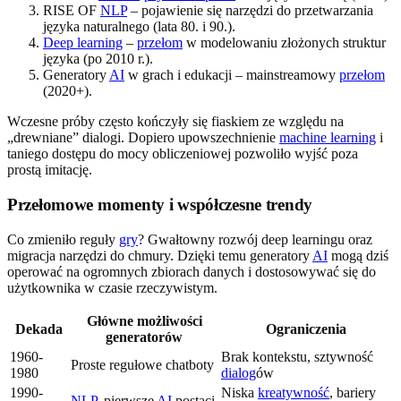
RISE OF
NLP
– pojawienie się narzędzi do przetwarzania
języka naturalnego (lata 80. i 90.).
Deep learning
–
przełom
w modelowaniu złożonych struktur
języka (po 2010 r.).
Generatory
AI
w grach i edukacji – mainstreamowy
przełom
(2020+).
Wczesne próby często kończyły się fiaskiem ze względu na
„drewniane” dialogi. Dopiero upowszechnienie
machine learning
i
taniego dostępu do mocy obliczeniowej pozwoliło wyjść poza
prostą imitację.
Przełomowe momenty i współczesne trendy
Co zmieniło reguły
gry
? Gwałtowny rozwój deep learningu oraz
migracja narzędzi do chmury. Dzięki temu generatory
AI
mogą dziś
operować na ogromnych zbiorach danych i dostosowywać się do
użytkownika w czasie rzeczywistym.
Główne możliwości
Dekada
Ograniczenia
generatorów
1960-
Brak kontekstu, sztywność
Proste regułowe chatboty
1980
dialog
ów
1990-
Niska
kreatywność
, bariery
NLP
, pierwsze
AI
postaci