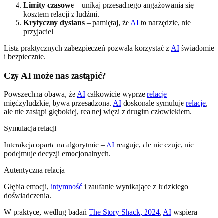
Limity czasowe
– unikaj przesadnego angażowania się
kosztem relacji z ludźmi.
Krytyczny dystans
– pamiętaj, że
AI
to narzędzie, nie
przyjaciel.
Lista praktycznych zabezpieczeń pozwala korzystać z
AI
świadomie
i bezpiecznie.
Czy AI może nas zastąpić?
Powszechna obawa, że
AI
całkowicie wyprze
relacje
międzyludzkie, bywa przesadzona.
AI
doskonale symuluje
relacje
,
ale nie zastąpi głębokiej, realnej więzi z drugim człowiekiem.
Symulacja relacji
Interakcja oparta na algorytmie –
AI
reaguje, ale nie czuje, nie
podejmuje decyzji emocjonalnych.
Autentyczna relacja
Głębia emocji,
intymność
i zaufanie wynikające z ludzkiego
doświadczenia.
W praktyce, według badań
The Story Shack, 2024
,
AI
wspiera