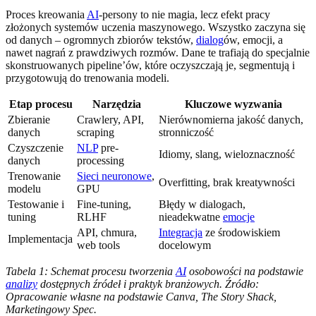
Proces kreowania
AI
-persony to nie magia, lecz efekt pracy
złożonych systemów uczenia maszynowego. Wszystko zaczyna się
od danych – ogromnych zbiorów tekstów,
dialog
ów, emocji, a
nawet nagrań z prawdziwych rozmów. Dane te trafiają do specjalnie
skonstruowanych pipeline’ów, które oczyszczają je, segmentują i
przygotowują do trenowania modeli.
Etap procesu
Narzędzia
Kluczowe wyzwania
Zbieranie
Crawlery, API,
Nierównomierna jakość danych,
danych
scraping
stronniczość
Czyszczenie
NLP
pre-
Idiomy, slang, wieloznaczność
danych
processing
Trenowanie
Sieci neuronowe
,
Overfitting, brak kreatywności
modelu
GPU
Testowanie i
Fine-tuning,
Błędy w dialogach,
tuning
RLHF
nieadekwatne
emocje
API, chmura,
Integracja
ze środowiskiem
Implementacja
web tools
docelowym
Tabela 1: Schemat procesu tworzenia
AI
osobowości na podstawie
analizy
dostępnych źródeł i praktyk branżowych. Źródło:
Opracowanie własne na podstawie Canva, The Story Shack,
Marketingowy Spec.