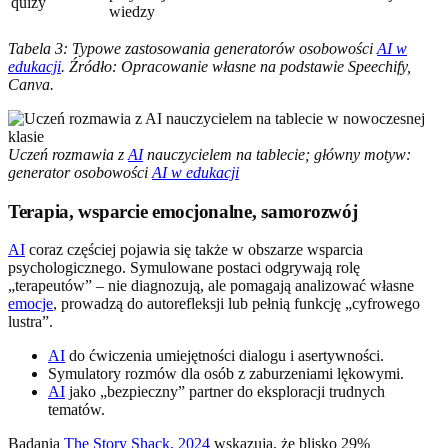
quizy
wiedzy
Tabela 3: Typowe zastosowania generatorów osobowości
AI w
edukacji
. Źródło: Opracowanie własne na podstawie Speechify,
Canva.
Uczeń rozmawia z
AI
nauczycielem na tablecie; główny motyw:
generator osobowości
AI w edukacji
Terapia, wsparcie emocjonalne, samorozwój
AI
coraz częściej pojawia się także w obszarze wsparcia
psychologicznego. Symulowane postaci odgrywają rolę
„terapeutów” – nie diagnozują, ale pomagają analizować własne
emocje
, prowadzą do autorefleksji lub pełnią funkcję „cyfrowego
lustra”.
AI
do ćwiczenia umiejętności dialogu i asertywności.
Symulatory rozmów dla osób z zaburzeniami lękowymi.
AI
jako „bezpieczny” partner do eksploracji trudnych
tematów.
Badania
The Story Shack, 2024
wskazują, że blisko 29%