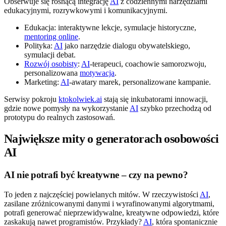
Obserwuje się rosnącą integrację
AI
z codziennymi narzędziami
edukacyjnymi, rozrywkowymi i komunikacyjnymi.
Edukacja: interaktywne lekcje, symulacje historyczne,
mentoring online
.
Polityka:
AI
jako narzędzie dialogu obywatelskiego,
symulacji debat.
Rozwój osobisty
:
AI
-terapeuci, coachowie samorozwoju,
personalizowana
motywacja
.
Marketing:
AI
-awatary marek, personalizowane kampanie.
Serwisy pokroju
ktokolwiek.ai
stają się inkubatorami innowacji,
gdzie nowe pomysły na wykorzystanie
AI
szybko przechodzą od
prototypu do realnych zastosowań.
Największe mity o generatorach osobowości
AI
AI nie potrafi być kreatywne – czy na pewno?
To jeden z najczęściej powielanych mitów. W rzeczywistości
AI
,
zasilane zróżnicowanymi danymi i wyrafinowanymi algorytmami,
potrafi generować nieprzewidywalne, kreatywne odpowiedzi, które
zaskakują nawet programistów. Przykłady?
AI
, która spontanicznie