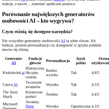
reakcje, a nawet… zmieniać społeczne postawy.
Porównanie największych generatorów
osobowości AI – kto wygrywa?
Czym różnią się dostępne narzędzia?
Nie wszystkie generatory osobowości
AI
są sobie równe. Ich
funkcje, poziom personalizacji czy dostępność w języku polskim
mocno się różnią.
Generator
Funkcje
Język
Ocena
Personalizacja
AI
główne
polski
użytkown
Historyczne,
Bardzo
Ktokolwiek.
ai
fikcyjne,
Tak
4.8/5
wysoka
custom
Tworzenie
Canva
AI
Wysoka
Tak
4.5/5
awatarów
The Story
Kreatywne
Średnia
Tak
4.4/5
Shack
postaci
Awatary,
Microsoft
Deep
Wysoka
Ograniczona
4.3/5
Designer