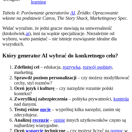
learning
Tabela 4: Porównanie generatorów
AI
. Źródło: Opracowanie
własne na podstawie Canva, The Story Shack, Marketingowy Spec.
Widać wyraźnie, że jedni gracze stawiają na uniwersalność
(ktokolwiek.
ai
), inni na wąskie specjalizacje. Niezależnie od
wyboru, warto pamiętać – nie istnieje rozwiązanie idealne dla
wszystkich.
Który generator AI wybrać do konkretnego celu?
Zdefiniuj cel
– edukacja,
rozrywka
,
rozwój osobisty
,
marketing.
Sprawdź poziom personalizacji
– czy możesz modyfikować
cechy, styl rozmów?
Oceń język i kulturę
– czy narzędzie rozumie polski
kontekst?
Zweryfikuj zabezpieczenia
– polityka prywatności,
kontrola
nad danymi.
Testuj różne
opcje
– wypróbuj kilka narzędzi, zanim się
zdecydujesz.
Analizuj
recenzje
–
opinie
innych użytkowników często są
najbardziej wiarygodne.
Oceń
wsparcie
techniczne
– czy możesz liczyć na
pomoc
w