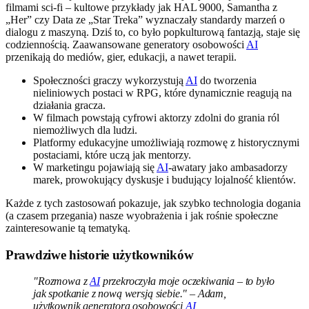
filmami sci-fi – kultowe przykłady jak HAL 9000, Samantha z
„Her” czy Data ze „Star Treka” wyznaczały standardy marzeń o
dialogu z maszyną. Dziś to, co było popkulturową fantazją, staje się
codziennością. Zaawansowane generatory osobowości
AI
przenikają do mediów, gier, edukacji, a nawet terapii.
Społeczności graczy wykorzystują
AI
do tworzenia
nieliniowych postaci w RPG, które dynamicznie reagują na
działania gracza.
W filmach powstają cyfrowi aktorzy zdolni do grania ról
niemożliwych dla ludzi.
Platformy edukacyjne umożliwiają rozmowę z historycznymi
postaciami, które uczą jak mentorzy.
W marketingu pojawiają się
AI
-awatary jako ambasadorzy
marek, prowokujący dyskusje i budujący lojalność klientów.
Każde z tych zastosowań pokazuje, jak szybko technologia dogania
(a czasem przegania) nasze wyobrażenia i jak rośnie społeczne
zainteresowanie tą tematyką.
Prawdziwe historie użytkowników
"Rozmowa z
AI
przekroczyła moje oczekiwania – to było
jak spotkanie z nową wersją siebie." – Adam,
użytkownik generatora osobowości
AI