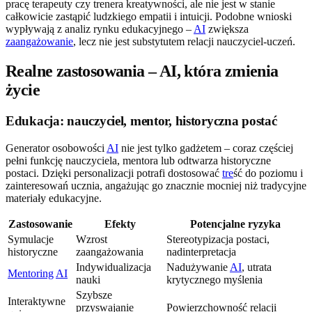
pracę terapeuty czy trenera kreatywności, ale nie jest w stanie
całkowicie zastąpić ludzkiego empatii i intuicji. Podobne wnioski
wypływają z analiz rynku edukacyjnego –
AI
zwiększa
zaangażowanie
, lecz nie jest substytutem relacji nauczyciel-uczeń.
Realne zastosowania – AI, która zmienia
życie
Edukacja: nauczyciel, mentor, historyczna postać
Generator osobowości
AI
nie jest tylko gadżetem – coraz częściej
pełni funkcję nauczyciela, mentora lub odtwarza historyczne
postaci. Dzięki personalizacji potrafi dostosować
tre
ść do poziomu i
zainteresowań ucznia, angażując go znacznie mocniej niż tradycyjne
materiały edukacyjne.
Zastosowanie
Efekty
Potencjalne ryzyka
Symulacje
Wzrost
Stereotypizacja postaci,
historyczne
zaangażowania
nadinterpretacja
Indywidualizacja
Nadużywanie
AI
, utrata
Mentoring
AI
nauki
krytycznego myślenia
Szybsze
Interaktywne
przyswajanie
Powierzchowność relacji