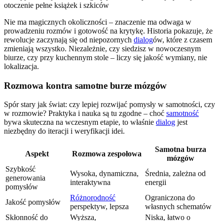
Nie ma magicznych okoliczności – znaczenie ma odwaga w
prowadzeniu rozmów i gotowość na krytykę. Historia pokazuje, że
rewolucje zaczynają się od niepozornych
dialog
ów, które z czasem
zmieniają wszystko. Niezależnie, czy siedzisz w nowoczesnym
biurze, czy przy kuchennym stole – liczy się jakość wymiany, nie
lokalizacja.
Rozmowa kontra samotne burze mózgów
Spór stary jak świat: czy lepiej rozwijać pomysły w samotności, czy
w rozmowie? Praktyka i nauka są tu zgodne – choć
samotność
bywa skuteczna na wczesnym etapie, to właśnie
dialog
jest
niezbędny do iteracji i weryfikacji idei.
Samotna burza
Aspekt
Rozmowa zespołowa
mózgów
Szybkość
Wysoka, dynamiczna,
Średnia, zależna od
generowania
interaktywna
energii
pomysłów
Różnorodność
Ograniczona do
Jakość pomysłów
perspektyw, lepsza
własnych schematów
Skłonność do
Wyższa,
Niska, łatwo o