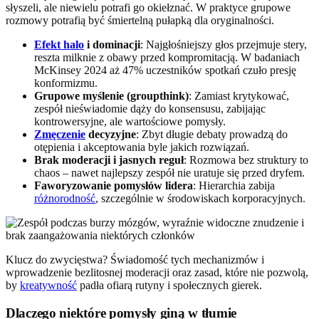
słyszeli, ale niewielu potrafi go okiełznać. W praktyce grupowe
rozmowy potrafią być śmiertelną pułapką dla oryginalności.
Efekt halo
i dominacji
: Najgłośniejszy głos przejmuje stery,
reszta milknie z obawy przed kompromitacją. W badaniach
McKinsey 2024 aż 47% uczestników spotkań czuło presję
konformizmu.
Grupowe myślenie (groupthink)
: Zamiast krytykować,
zespół nieświadomie dąży do konsensusu, zabijając
kontrowersyjne, ale wartościowe pomysły.
Zmęczenie
decyzyjne
: Zbyt długie debaty prowadzą do
otępienia i akceptowania byle jakich rozwiązań.
Brak moderacji i jasnych reguł
: Rozmowa bez struktury to
chaos – nawet najlepszy zespół nie uratuje się przed dryfem.
Faworyzowanie pomysłów lidera
: Hierarchia zabija
różnorodność
, szczególnie w środowiskach korporacyjnych.
Klucz do zwycięstwa? Świadomość tych mechanizmów i
wprowadzenie bezlitosnej moderacji oraz zasad, które nie pozwolą,
by
kreatywność
padła ofiarą rutyny i społecznych gierek.
Dlaczego niektóre pomysły giną w tłumie