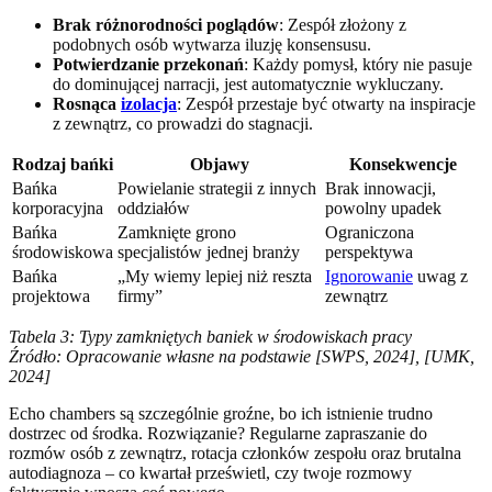
Brak różnorodności poglądów
: Zespół złożony z
podobnych osób wytwarza iluzję konsensusu.
Potwierdzanie przekonań
: Każdy pomysł, który nie pasuje
do dominującej narracji, jest automatycznie wykluczany.
Rosnąca
izolacja
: Zespół przestaje być otwarty na inspiracje
z zewnątrz, co prowadzi do stagnacji.
Rodzaj bańki
Objawy
Konsekwencje
Bańka
Powielanie strategii z innych
Brak innowacji,
korporacyjna
oddziałów
powolny upadek
Bańka
Zamknięte grono
Ograniczona
środowiskowa
specjalistów jednej branży
perspektywa
Bańka
„My wiemy lepiej niż reszta
Ignorowanie
uwag z
projektowa
firmy”
zewnątrz
Tabela 3: Typy zamkniętych baniek w środowiskach pracy
Źródło: Opracowanie własne na podstawie [SWPS, 2024], [UMK,
2024]
Echo chambers są szczególnie groźne, bo ich istnienie trudno
dostrzec od środka. Rozwiązanie? Regularne zapraszanie do
rozmów osób z zewnątrz, rotacja członków zespołu oraz brutalna
autodiagnoza – co kwartał prześwietl, czy twoje rozmowy