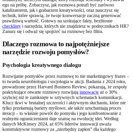
ego na próbę. Zobaczysz, jak rozmowa potrafi być zarówno
katalizatorem, jak i grabarzem kreatywności, oraz nauczysz się
technik, które sprawią, że twoje konwersacje zaczną generować
prawdziwą wartość. Gotowy na szokujące fakty, bezlitosne
checklisty
i narzędzia, których nie znajdziesz w podręcznikach HR?
Zanurz się i odważ się spojrzeć na rozmowę bez filtra.
Dlaczego rozmowa to najpotężniejsze
narzędzie rozwoju pomysłów?
Psychologia kreatywnego dialogu
Rozwijanie pomysłów przez rozmowę to nie marketingowy frazes –
to twarda neurobiologia i socjologia w akcji. Badania z 2024 roku,
prowadzone przez Harvard Business Review, pokazują, że zespoły
praktykujące otwarte rozmowy rozwijają
innowacje
aż o 30%
szybciej niż te zamknięte w sztywnych schematach komunikacji.
Klucz tkwi w brutalnej szczerości i aktywnym słuchaniu, które nie
tylko przełamują bariery myślowe, ale także uruchamiają proces
iteracji – to właśnie powrót do pomysłu i jego konfrontowanie z
realnymi ograniczeniami daje szansę na ewolucję idei. Według
danych McKinsey 2024, aż 65% liderów innowacji uważa
konstruktywne rozmowy za „niezbędny zapłon” dla każdego