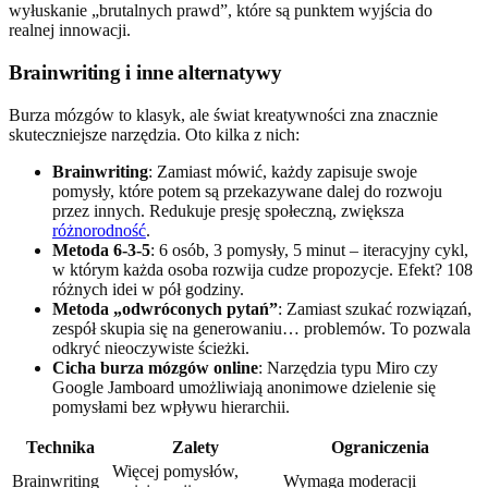
wyłuskanie „brutalnych prawd”, które są punktem wyjścia do
realnej innowacji.
Brainwriting i inne alternatywy
Burza mózgów to klasyk, ale świat kreatywności zna znacznie
skuteczniejsze narzędzia. Oto kilka z nich:
Brainwriting
: Zamiast mówić, każdy zapisuje swoje
pomysły, które potem są przekazywane dalej do rozwoju
przez innych. Redukuje presję społeczną, zwiększa
różnorodność
.
Metoda 6-3-5
: 6 osób, 3 pomysły, 5 minut – iteracyjny cykl,
w którym każda osoba rozwija cudze propozycje. Efekt? 108
różnych idei w pół godziny.
Metoda „odwróconych pytań”
: Zamiast szukać rozwiązań,
zespół skupia się na generowaniu… problemów. To pozwala
odkryć nieoczywiste ścieżki.
Cicha burza mózgów online
: Narzędzia typu Miro czy
Google Jamboard umożliwiają anonimowe dzielenie się
pomysłami bez wpływu hierarchii.
Technika
Zalety
Ograniczenia
Więcej pomysłów,
Brainwriting
Wymaga moderacji