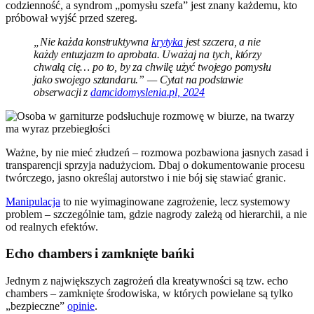
codzienność, a syndrom „pomysłu szefa” jest znany każdemu, kto
próbował wyjść przed szereg.
„Nie każda konstruktywna
krytyka
jest szczera, a nie
każdy entuzjazm to aprobata. Uważaj na tych, którzy
chwalą cię… po to, by za chwilę użyć twojego pomysłu
jako swojego sztandaru.” — Cytat na podstawie
obserwacji z
damcidomyslenia.pl, 2024
Ważne, by nie mieć złudzeń – rozmowa pozbawiona jasnych zasad i
transparencji sprzyja nadużyciom. Dbaj o dokumentowanie procesu
twórczego, jasno określaj autorstwo i nie bój się stawiać granic.
Manipulacja
to nie wyimaginowane zagrożenie, lecz systemowy
problem – szczególnie tam, gdzie nagrody zależą od hierarchii, a nie
od realnych efektów.
Echo chambers i zamknięte bańki
Jednym z największych zagrożeń dla kreatywności są tzw. echo
chambers – zamknięte środowiska, w których powielane są tylko
„bezpieczne”
opinie
.