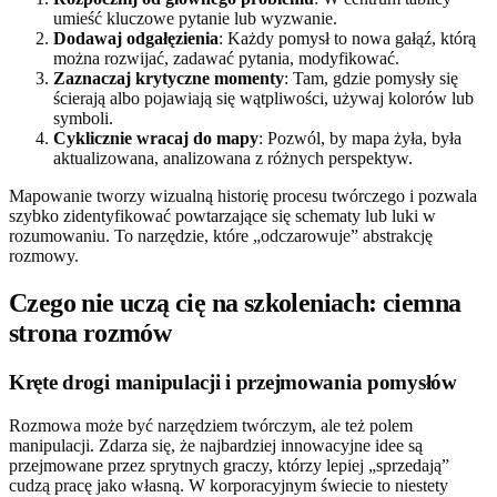
umieść kluczowe pytanie lub wyzwanie.
Dodawaj odgałęzienia
: Każdy pomysł to nowa gałąź, którą
można rozwijać, zadawać pytania, modyfikować.
Zaznaczaj krytyczne momenty
: Tam, gdzie pomysły się
ścierają albo pojawiają się wątpliwości, używaj kolorów lub
symboli.
Cyklicznie wracaj do mapy
: Pozwól, by mapa żyła, była
aktualizowana, analizowana z różnych perspektyw.
Mapowanie tworzy wizualną historię procesu twórczego i pozwala
szybko zidentyfikować powtarzające się schematy lub luki w
rozumowaniu. To narzędzie, które „odczarowuje” abstrakcję
rozmowy.
Czego nie uczą cię na szkoleniach: ciemna
strona rozmów
Kręte drogi manipulacji i przejmowania pomysłów
Rozmowa może być narzędziem twórczym, ale też polem
manipulacji. Zdarza się, że najbardziej innowacyjne idee są
przejmowane przez sprytnych graczy, którzy lepiej „sprzedają”
cudzą pracę jako własną. W korporacyjnym świecie to niestety