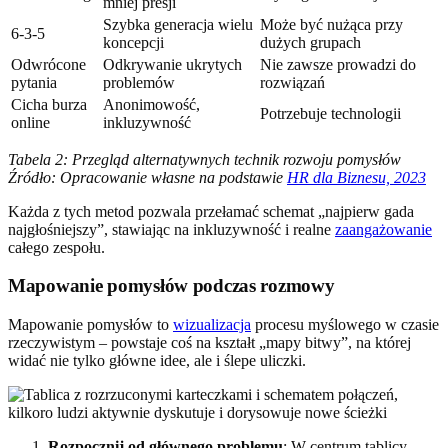
mniej presji
Szybka generacja wielu
Może być nużąca przy
6-3-5
koncepcji
dużych grupach
Odwrócone
Odkrywanie ukrytych
Nie zawsze prowadzi do
pytania
problemów
rozwiązań
Cicha burza
Anonimowość,
Potrzebuje technologii
online
inkluzywność
Tabela 2: Przegląd alternatywnych technik rozwoju pomysłów
Źródło: Opracowanie własne na podstawie
HR dla Biznesu, 2023
Każda z tych metod pozwala przełamać schemat „najpierw gada
najgłośniejszy”, stawiając na inkluzywność i realne
zaangażowanie
całego zespołu.
Mapowanie pomysłów podczas rozmowy
Mapowanie pomysłów to
wizualizacja
procesu myślowego w czasie
rzeczywistym – powstaje coś na kształt „mapy bitwy”, na której
widać nie tylko główne idee, ale i ślepe uliczki.
Rozpocznij od głównego problemu
: W centrum tablicy