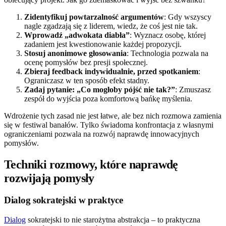
Zidentyfikuj powtarzalność argumentów
: Gdy wszyscy
nagle zgadzają się z liderem, wiedz, że coś jest nie tak.
Wprowadź „adwokata diabła”
: Wyznacz osobę, której
zadaniem jest kwestionowanie każdej propozycji.
Stosuj anonimowe głosowania
: Technologia pozwala na
ocenę pomysłów bez presji społecznej.
Zbieraj feedback indywidualnie, przed spotkaniem
:
Ograniczasz w ten sposób efekt stadny.
Zadaj pytanie: „Co mogłoby pójść nie tak?”
: Zmuszasz
zespół do wyjścia poza komfortową bańkę myślenia.
Wdrożenie tych zasad nie jest łatwe, ale bez nich rozmowa zamienia
się w festiwal banałów. Tylko świadoma konfrontacja z własnymi
ograniczeniami pozwala na rozwój naprawdę innowacyjnych
pomysłów.
Techniki rozmowy, które naprawdę
rozwijają pomysły
Dialog sokratejski w praktyce
Dialog
sokratejski to nie starożytna abstrakcja – to praktyczna