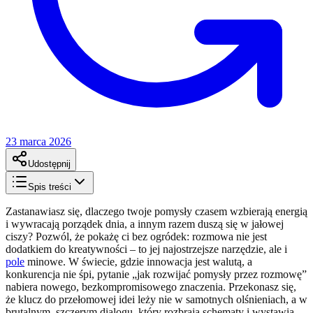
23 marca 2026
Udostępnij
Spis treści
Zastanawiasz się, dlaczego twoje pomysły czasem wzbierają energią
i wywracają porządek dnia, a innym razem duszą się w jałowej
ciszy? Pozwól, że pokażę ci bez ogródek: rozmowa nie jest
dodatkiem do kreatywności – to jej najostrzejsze narzędzie, ale i
pole
minowe. W świecie, gdzie innowacja jest walutą, a
konkurencja nie śpi, pytanie „jak rozwijać pomysły przez rozmowę”
nabiera nowego, bezkompromisowego znaczenia. Przekonasz się,
że klucz do przełomowej idei leży nie w samotnych olśnieniach, a w
brutalnym, szczerym dialogu, który rozbraja schematy i wystawia