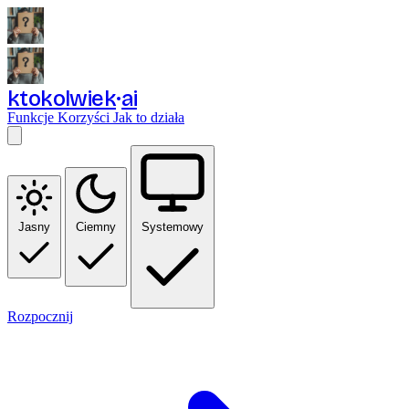
ktokolwiek
ai
Funkcje
Korzyści
Jak to działa
Jasny
Ciemny
Systemowy
Rozpocznij