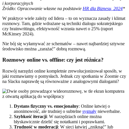
i korporacyjnych
Źródło: Opracowanie własne na podstawie
HR dla Biznesu, 2024
*
W praktyce wiele zależy od lidera – to on wyznacza zasady i klimat
rozmowy. Tam, gdzie wdrażane są techniki dialogu sokratejskiego
czy brainwritingu, efektywność wzrasta nawet o 25% (raport
McKinsey 2024).
Nie bój się wyłamywać ze schematów – nawet najbardziej sztywne
środowisko można „zarażać” dobrą rozmową.
Rozmowy online vs. offline: czy jest różnica?
Rozwój narzędzi online kompletnie zrewolucjonizował sposób, w
jaki rozmawiamy o pomysłach. Jednak czy spotkania w Zoomie czy
na Slacku naprawdę są równoważne z analogowymi dialogami?
Dystans fizyczny vs. emocjonalny
: Online łatwiej o
anonimowość, ale trudniej o subtelne
sygnały
niewerbalne.
Szybkość iteracji
: W narzędziach online można
błyskawicznie dzielić się notatkami i poprawkami.
Trudność w moderacji
: W sieci łatwiej „zniknąć” lub