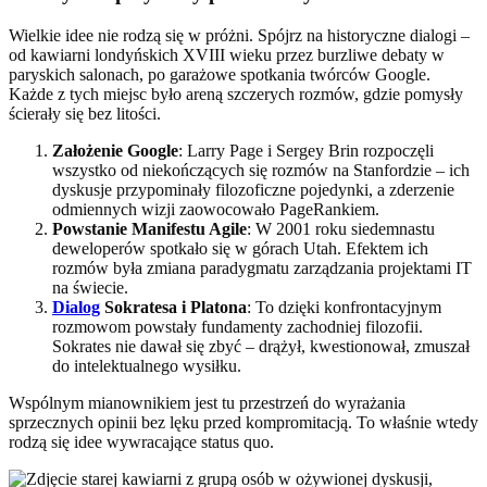
Wielkie idee nie rodzą się w próżni. Spójrz na historyczne dialogi –
od kawiarni londyńskich XVIII wieku przez burzliwe debaty w
paryskich salonach, po garażowe spotkania twórców Google.
Każde z tych miejsc było areną szczerych rozmów, gdzie pomysły
ścierały się bez litości.
Założenie Google
: Larry Page i Sergey Brin rozpoczęli
wszystko od niekończących się rozmów na Stanfordzie – ich
dyskusje przypominały filozoficzne pojedynki, a zderzenie
odmiennych wizji zaowocowało PageRankiem.
Powstanie Manifestu Agile
: W 2001 roku siedemnastu
deweloperów spotkało się w górach Utah. Efektem ich
rozmów była zmiana paradygmatu zarządzania projektami IT
na świecie.
Dialog
Sokratesa i Platona
: To dzięki konfrontacyjnym
rozmowom powstały fundamenty zachodniej filozofii.
Sokrates nie dawał się zbyć – drążył, kwestionował, zmuszał
do intelektualnego wysiłku.
Wspólnym mianownikiem jest tu przestrzeń do wyrażania
sprzecznych opinii bez lęku przed kompromitacją. To właśnie wtedy
rodzą się idee wywracające status quo.