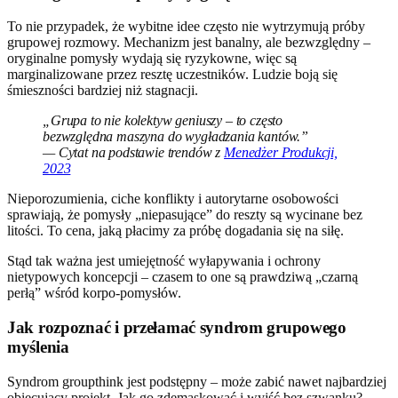
To nie przypadek, że wybitne idee często nie wytrzymują próby
grupowej rozmowy. Mechanizm jest banalny, ale bezwzględny –
oryginalne pomysły wydają się ryzykowne, więc są
marginalizowane przez resztę uczestników. Ludzie boją się
śmieszności bardziej niż stagnacji.
„Grupa to nie kolektyw geniuszy – to często
bezwzględna maszyna do wygładzania kantów.”
— Cytat na podstawie trendów z
Menedżer Produkcji,
2023
Nieporozumienia, ciche konflikty i autorytarne osobowości
sprawiają, że pomysły „niepasujące” do reszty są wycinane bez
litości. To cena, jaką płacimy za próbę dogadania się na siłę.
Stąd tak ważna jest umiejętność wyłapywania i ochrony
nietypowych koncepcji – czasem to one są prawdziwą „czarną
perłą” wśród korpo-pomysłów.
Jak rozpoznać i przełamać syndrom grupowego
myślenia
Syndrom groupthink jest podstępny – może zabić nawet najbardziej
obiecujący projekt. Jak go zdemaskować i wyjść bez szwanku?