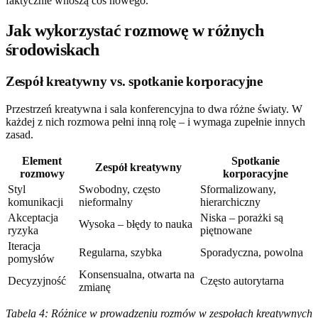
faktycznie wnoszą coś nowego.
Jak wykorzystać rozmowę w różnych
środowiskach
Zespół kreatywny vs. spotkanie korporacyjne
Przestrzeń kreatywna i sala konferencyjna to dwa różne światy. W
każdej z nich rozmowa pełni inną rolę – i wymaga zupełnie innych
zasad.
Element
Spotkanie
Zespół kreatywny
rozmowy
korporacyjne
Styl
Swobodny, często
Sformalizowany,
komunikacji
nieformalny
hierarchiczny
Akceptacja
Niska – porażki są
Wysoka – błędy to nauka
ryzyka
piętnowane
Iteracja
Regularna, szybka
Sporadyczna, powolna
pomysłów
Konsensualna, otwarta na
Decyzyjność
Często autorytarna
zmianę
Tabela 4: Różnice w prowadzeniu rozmów w zespołach kreatywnych