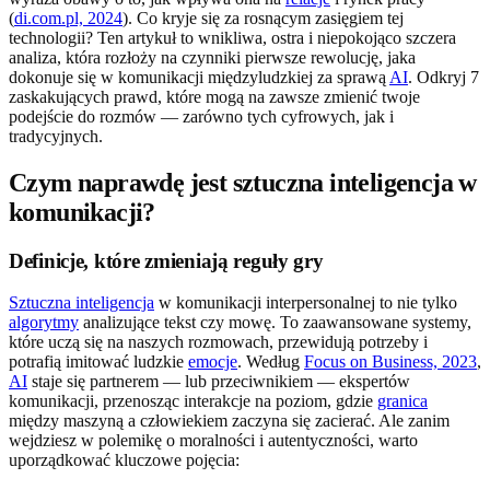
(
di.com.pl, 2024
). Co kryje się za rosnącym zasięgiem tej
technologii? Ten artykuł to wnikliwa, ostra i niepokojąco szczera
analiza, która rozłoży na czynniki pierwsze rewolucję, jaka
dokonuje się w komunikacji międzyludzkiej za sprawą
AI
. Odkryj 7
zaskakujących prawd, które mogą na zawsze zmienić twoje
podejście do rozmów — zarówno tych cyfrowych, jak i
tradycyjnych.
Czym naprawdę jest sztuczna inteligencja w
komunikacji?
Definicje, które zmieniają reguły gry
Sztuczna inteligencja
w komunikacji interpersonalnej to nie tylko
algorytmy
analizujące tekst czy mowę. To zaawansowane systemy,
które uczą się na naszych rozmowach, przewidują potrzeby i
potrafią imitować ludzkie
emocje
. Według
Focus on Business, 2023
,
AI
staje się partnerem — lub przeciwnikiem — ekspertów
komunikacji, przenosząc interakcje na poziom, gdzie
granica
między maszyną a człowiekiem zaczyna się zacierać. Ale zanim
wejdziesz w polemikę o moralności i autentyczności, warto
uporządkować kluczowe pojęcia: