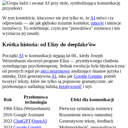
W tym kontekście, kluczowe nie jest tylko to, że
AI
mówi czy
odpowiada — ale jak głęboko rozumie kontekst,
emocje
i intencje
rozmówcy. To redefiniuje, czym jest "prawdziwa" rozmowa i kto
wyznacza jej zasady.
Krótka historia: od Elizy do deepfake’ów
Początki
AI
w komunikacji sięgają lat 60., kiedy Joseph
Weizenbaum stworzył program Eliza — prymitywnego chatbota
symulującego psychoterapeutę. Jednak ewolucja była błyskawiczna:
od prostych reguł po
sieci neuronowe
analizujące niuanse języka i
mimikę. Dziś generatywna
AI
, taka jak
Google Gemini
, potrafi
tworzyć teksty, które nie tylko są poprawne gramatycznie, ale
przekonująco naśladują ludzką
kreatywność
i styl.
Przełomowa
Rok
Efekt dla komunikacji
technologia
1966
Eliza (Weizenbaum)
Pierwsza symulacja rozmowy
2016
Google Assistant
Rozumienie mowy naturalnej
2022
ChatGPT
/
OpenAI
Generatywne teksty, feedback
2024
Google Gemini
Multimodalność, personalizacja