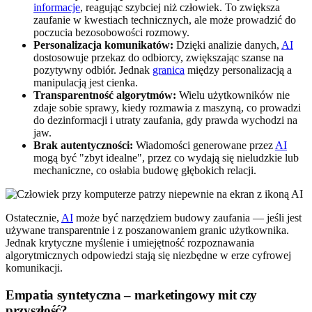
informacje
, reagując szybciej niż człowiek. To zwiększa
zaufanie w kwestiach technicznych, ale może prowadzić do
poczucia bezosobowości rozmowy.
Personalizacja komunikatów:
Dzięki analizie danych,
AI
dostosowuje przekaz do odbiorcy, zwiększając szanse na
pozytywny odbiór. Jednak
granica
między personalizacją a
manipulacją jest cienka.
Transparentność algorytmów:
Wielu użytkowników nie
zdaje sobie sprawy, kiedy rozmawia z maszyną, co prowadzi
do dezinformacji i utraty zaufania, gdy prawda wychodzi na
jaw.
Brak autentyczności:
Wiadomości generowane przez
AI
mogą być "zbyt idealne", przez co wydają się nieludzkie lub
mechaniczne, co osłabia budowę głębokich relacji.
Ostatecznie,
AI
może być narzędziem budowy zaufania — jeśli jest
używane transparentnie i z poszanowaniem granic użytkownika.
Jednak krytyczne myślenie i umiejętność rozpoznawania
algorytmicznych odpowiedzi stają się niezbędne w erze cyfrowej
komunikacji.
Empatia syntetyczna – marketingowy mit czy
przyszłość?