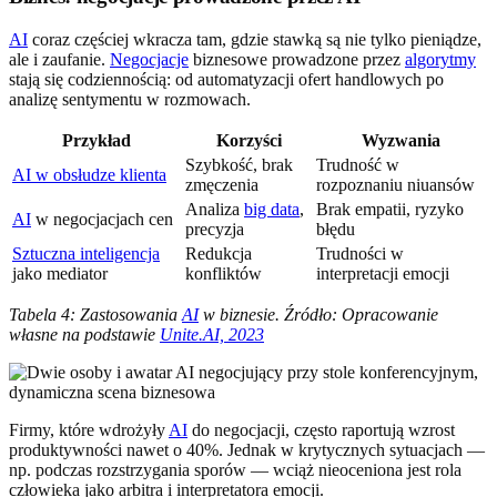
AI
coraz częściej wkracza tam, gdzie stawką są nie tylko pieniądze,
ale i zaufanie.
Negocjacje
biznesowe prowadzone przez
algorytmy
stają się codziennością: od automatyzacji ofert handlowych po
analizę sentymentu w rozmowach.
Przykład
Korzyści
Wyzwania
Szybkość, brak
Trudność w
AI w obsłudze klienta
zmęczenia
rozpoznaniu niuansów
Analiza
big data
,
Brak empatii, ryzyko
AI
w negocjacjach cen
precyzja
błędu
Sztuczna inteligencja
Redukcja
Trudności w
jako mediator
konfliktów
interpretacji emocji
Tabela 4: Zastosowania
AI
w biznesie. Źródło: Opracowanie
własne na podstawie
Unite.AI, 2023
Firmy, które wdrożyły
AI
do negocjacji, często raportują wzrost
produktywności nawet o 40%. Jednak w krytycznych sytuacjach —
np. podczas rozstrzygania sporów — wciąż nieoceniona jest rola
człowieka jako arbitra i interpretatora emocji.