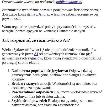
Opracowanie własne na podstawie
publicrelations.pl
Zrozumienie tych różnic pozwala podejmować świadome decyzje
dotyczące korzystania z
AI
oraz właściwe zabezpieczenie swojej
prywatności.
Warto regularnie sprawdzać polityki prywatności i korzystać z
narzędzi pozwalających na kontrolę i usuwanie danych.
Jak rozpoznać, że rozmawiasz z AI?
Wielu użytkowników wciąż nie potrafi odróżnić komunikatów
generowanych przez
AI
od prawdziwych rozmów. Oto pięć
najważniejszych sygnałów, które mogą świadczyć o obecności
AI
po drugiej stronie ekranu:
Nadmierna poprawność językowa:
Odpowiedzi są
gramatycznie bezbłędne, pozbawione slangu i lokalnych
idiomów.
Brak wyraźnych emocji:
Wiadomości są neutralne, bez
osobistego zaangażowania.
Powtarzalność odpowiedzi:
AI
może wielokrotnie używać
podobnych fraz lub struktur zdania.
Szybkość odpowiedzi:
Reakcja na pytania jest niemal
natychmiastowa, bez czasu na zastanowienie.