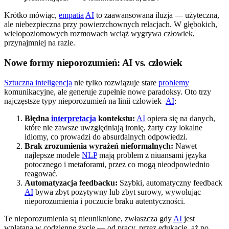
Krótko mówiąc,
empatia
AI
to zaawansowana iluzja — użyteczna,
ale niebezpieczna przy powierzchownych relacjach. W głębokich,
wielopoziomowych rozmowach wciąż wygrywa człowiek,
przynajmniej na razie.
Nowe formy nieporozumień: AI vs. człowiek
Sztuczna inteligencja
nie tylko rozwiązuje stare
problemy
komunikacyjne, ale generuje zupełnie nowe paradoksy. Oto trzy
najczęstsze typy nieporozumień na linii człowiek–
AI
:
Błędna
interpretacja
kontekstu:
AI
opiera się na danych,
które nie zawsze uwzględniają ironię, żarty czy lokalne
idiomy, co prowadzi do absurdalnych odpowiedzi.
Brak zrozumienia wyrażeń nieformalnych:
Nawet
najlepsze modele
NLP
mają problem z niuansami języka
potocznego i metaforami, przez co mogą nieodpowiednio
reagować.
Automatyzacja feedbacku:
Szybki, automatyczny feedback
AI
bywa zbyt pozytywny lub zbyt surowy, wywołując
nieporozumienia i poczucie braku autentyczności.
Te nieporozumienia są nieuniknione, zwłaszcza gdy
AI
jest
wplatana w codzienne życie — od pracy, przez edukację, aż po