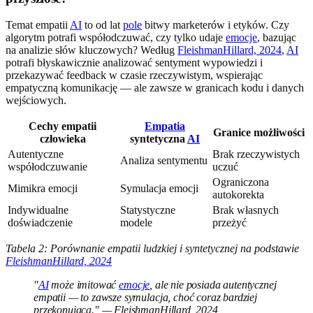
Temat empatii
AI
to od lat
pole
bitwy marketerów i etyków. Czy
algorytm potrafi współodczuwać, czy tylko udaje
emocje
, bazując
na analizie słów kluczowych? Według
FleishmanHillard, 2024
,
AI
potrafi błyskawicznie analizować sentyment wypowiedzi i
przekazywać feedback w czasie rzeczywistym, wspierając
empatyczną komunikację — ale zawsze w granicach kodu i danych
wejściowych.
Cechy empatii
Empatia
Granice możliwości
człowieka
syntetyczna
AI
Autentyczne
Brak rzeczywistych
Analiza sentymentu
współodczuwanie
uczuć
Ograniczona
Mimikra emocji
Symulacja emocji
autokorekta
Indywidualne
Statystyczne
Brak własnych
doświadczenie
modele
przeżyć
Tabela 2: Porównanie empatii ludzkiej i syntetycznej na podstawie
FleishmanHillard, 2024
"
AI
może imitować
emocje
, ale nie posiada autentycznej
empatii — to zawsze symulacja, choć coraz bardziej
przekonująca." — FleishmanHillard, 2024