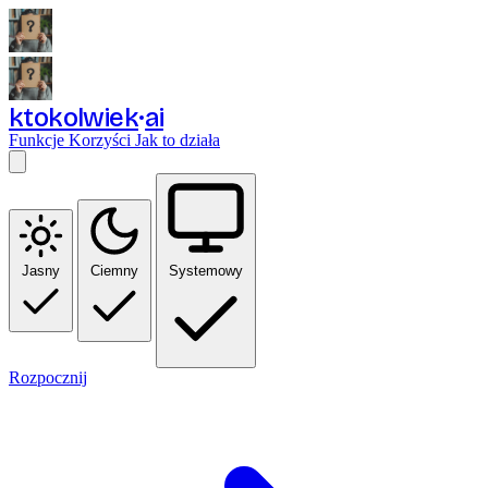
ktokolwiek
ai
Funkcje
Korzyści
Jak to działa
Jasny
Ciemny
Systemowy
Rozpocznij