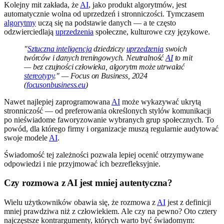
Kolejny mit zakłada, że
AI
, jako produkt algorytmów, jest
automatycznie wolna od uprzedzeń i stronniczości. Tymczasem
algorytmy
uczą się na podstawie danych — a te często
odzwierciedlają
uprzedzenia
społeczne, kulturowe czy językowe.
"
Sztuczna inteligencja
dziedziczy
uprzedzenia
swoich
twórców i danych treningowych. Neutralność
AI
to mit
— bez czujności człowieka, algorytm może utrwalać
stereotypy
." — Focus on Business, 2024
(
focusonbusiness.eu
)
Nawet najlepiej zaprogramowana
AI
może wykazywać ukrytą
stronniczość — od preferowania określonych stylów komunikacji
po nieświadome faworyzowanie wybranych grup społecznych. To
powód, dla którego firmy i organizacje muszą regularnie audytować
swoje modele
AI
.
Świadomość tej zależności pozwala lepiej ocenić otrzymywane
odpowiedzi i nie przyjmować ich bezrefleksyjnie.
Czy rozmowa z AI jest mniej autentyczna?
Wielu użytkowników obawia się, że rozmowa z
AI
jest z definicji
mniej prawdziwa niż z człowiekiem. Ale czy na pewno? Oto cztery
najczęstsze kontrargumenty, których warto być świadomym: