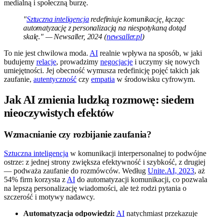
medialną i społeczną burzę.
"
Sztuczna inteligencja
redefiniuje komunikację, łącząc
automatyzację z personalizacją na niespotykaną dotąd
skalę." — Newsaller, 2024 (
newsaller.pl
)
To nie jest chwilowa moda.
AI
realnie wpływa na sposób, w jaki
budujemy
relacje
, prowadzimy
negocjacje
i uczymy się nowych
umiejętności. Jej obecność wymusza redefinicję pojęć takich jak
zaufanie,
autentyczność
czy
empatia
w środowisku cyfrowym.
Jak AI zmienia ludzką rozmowę: siedem
nieoczywistych efektów
Wzmacnianie czy rozbijanie zaufania?
Sztuczna inteligencja
w komunikacji interpersonalnej to podwójne
ostrze: z jednej strony zwiększa efektywność i szybkość, z drugiej
— podważa zaufanie do rozmówców. Według
Unite.AI, 2023
, aż
54% firm korzysta z
AI
do automatyzacji komunikacji, co pozwala
na lepszą personalizację wiadomości, ale też rodzi pytania o
szczerość i motywy nadawcy.
Automatyzacja odpowiedzi:
AI
natychmiast przekazuje