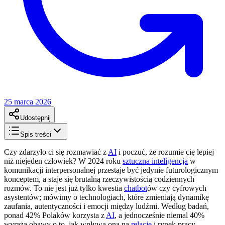
25 marca 2026
Udostępnij
Spis treści
Czy zdarzyło ci się rozmawiać z
AI
i poczuć, że rozumie cię lepiej
niż niejeden człowiek? W 2024 roku
sztuczna inteligencja
w
komunikacji interpersonalnej przestaje być jedynie futurologicznym
konceptem, a staje się brutalną rzeczywistością codziennych
rozmów. To nie jest już tylko kwestia
chatbot
ów czy cyfrowych
asystentów; mówimy o technologiach, które zmieniają dynamikę
zaufania, autentyczności i emocji między ludźmi. Według badań,
ponad 42% Polaków korzysta z
AI
, a jednocześnie niemal 40%
wyraża obawy o to, jak wpływa ona na
relacje
i rynek pracy