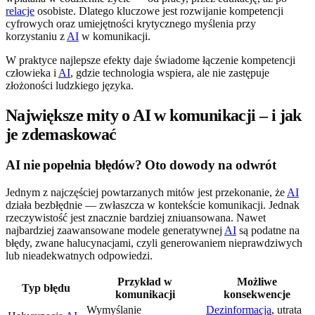
relacje
osobiste. Dlatego kluczowe jest rozwijanie kompetencji
cyfrowych oraz umiejętności krytycznego myślenia przy
korzystaniu z
AI
w komunikacji.
W praktyce najlepsze efekty daje świadome łączenie kompetencji
człowieka i
AI
, gdzie technologia wspiera, ale nie zastępuje
złożoności ludzkiego języka.
Największe mity o AI w komunikacji – i jak
je zdemaskować
AI nie popełnia błędów? Oto dowody na odwrót
Jednym z najczęściej powtarzanych mitów jest przekonanie, że
AI
działa bezbłędnie — zwłaszcza w kontekście komunikacji. Jednak
rzeczywistość jest znacznie bardziej zniuansowana. Nawet
najbardziej zaawansowane modele generatywnej
AI
są podatne na
błędy, zwane halucynacjami, czyli generowaniem nieprawdziwych
lub nieadekwatnych odpowiedzi.
Przykład w
Możliwe
Typ błędu
komunikacji
konsekwencje
Wymyślanie
Dezinformacja
, utrata