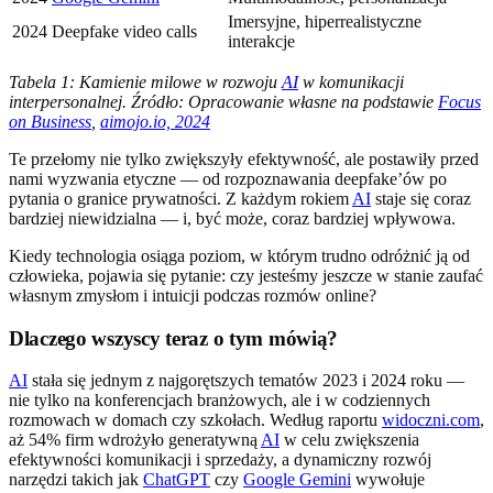
Imersyjne, hiperrealistyczne
2024
Deepfake video calls
interakcje
Tabela 1: Kamienie milowe w rozwoju
AI
w komunikacji
interpersonalnej. Źródło: Opracowanie własne na podstawie
Focus
on Business
,
aimojo.io, 2024
Te przełomy nie tylko zwiększyły efektywność, ale postawiły przed
nami wyzwania etyczne — od rozpoznawania deepfake’ów po
pytania o granice prywatności. Z każdym rokiem
AI
staje się coraz
bardziej niewidzialna — i, być może, coraz bardziej wpływowa.
Kiedy technologia osiąga poziom, w którym trudno odróżnić ją od
człowieka, pojawia się pytanie: czy jesteśmy jeszcze w stanie zaufać
własnym zmysłom i intuicji podczas rozmów online?
Dlaczego wszyscy teraz o tym mówią?
AI
stała się jednym z najgorętszych tematów 2023 i 2024 roku —
nie tylko na konferencjach branżowych, ale i w codziennych
rozmowach w domach czy szkołach. Według raportu
widoczni.com
,
aż 54% firm wdrożyło generatywną
AI
w celu zwiększenia
efektywności komunikacji i sprzedaży, a dynamiczny rozwój
narzędzi takich jak
ChatGPT
czy
Google Gemini
wywołuje