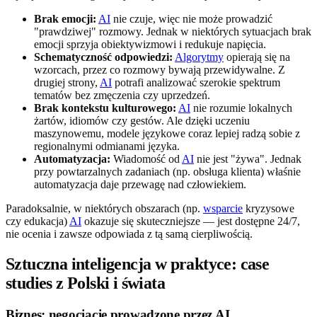
Brak emocji:
AI
nie czuje, więc nie może prowadzić
"prawdziwej" rozmowy. Jednak w niektórych sytuacjach brak
emocji sprzyja obiektywizmowi i redukuje napięcia.
Schematyczność odpowiedzi:
Algorytmy
opierają się na
wzorcach, przez co rozmowy bywają przewidywalne. Z
drugiej strony,
AI
potrafi analizować szerokie spektrum
tematów bez zmęczenia czy uprzedzeń.
Brak kontekstu kulturowego:
AI
nie rozumie lokalnych
żartów, idiomów czy gestów. Ale dzięki uczeniu
maszynowemu, modele językowe coraz lepiej radzą sobie z
regionalnymi odmianami języka.
Automatyzacja:
Wiadomość od
AI
nie jest "żywa". Jednak
przy powtarzalnych zadaniach (np. obsługa klienta) właśnie
automatyzacja daje przewagę nad człowiekiem.
Paradoksalnie, w niektórych obszarach (np.
wsparcie
kryzysowe
czy edukacja)
AI
okazuje się skuteczniejsze — jest dostępne 24/7,
nie ocenia i zawsze odpowiada z tą samą cierpliwością.
Sztuczna inteligencja w praktyce: case
studies z Polski i świata
Biznes: negocjacje prowadzone przez AI