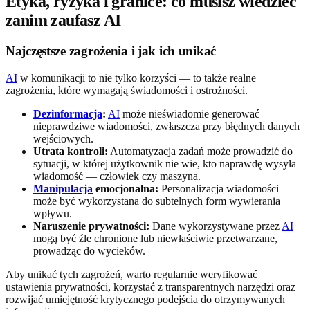
Etyka, ryzyka i granice: co musisz wiedzieć
zanim zaufasz AI
Najczęstsze zagrożenia i jak ich unikać
AI
w komunikacji to nie tylko korzyści — to także realne
zagrożenia, które wymagają świadomości i ostrożności.
Dezinformacja
:
AI
może nieświadomie generować
nieprawdziwe wiadomości, zwłaszcza przy błędnych danych
wejściowych.
Utrata kontroli:
Automatyzacja zadań może prowadzić do
sytuacji, w której użytkownik nie wie, kto naprawdę wysyła
wiadomość — człowiek czy maszyna.
Manipulacja
emocjonalna:
Personalizacja wiadomości
może być wykorzystana do subtelnych form wywierania
wpływu.
Naruszenie prywatności:
Dane wykorzystywane przez
AI
mogą być źle chronione lub niewłaściwie przetwarzane,
prowadząc do wycieków.
Aby unikać tych zagrożeń, warto regularnie weryfikować
ustawienia prywatności, korzystać z transparentnych narzędzi oraz
rozwijać umiejętność krytycznego podejścia do otrzymywanych