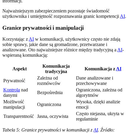
informacji.
Najważniejszym zabezpieczeniem pozostaje świadomość
użytkownika i umiejętność rozpoznawania granic kompetencji
AI
.
Granice prywatności i manipulacji
Korzystając z
AI
w komunikacji, użytkownicy często nie zdają
sobie sprawy, jakie dane są gromadzone, przetwarzane i
analizowane. Oto najważniejsze różnice między tradycyjną a
AI
-
wspieraną komunikacją:
Komunikacja
Aspekt
Komunikacja z
AI
tradycyjna
Zależna od
Dane analizowane i
Prywatność
rozmówców
przechowywane
Kontrola
nad
Ograniczona, zależna od
Bezpośrednia
danymi
algorytmów
Możliwość
Wysoka, dzięki analizie
Ograniczona
manipulacji
emocji
Często niejasna, ukryta w
Transparentność
Jasna, oczywista
regulaminie
Tabela 5: Granice prywatności w komunikacji z
AI
. Źródło: