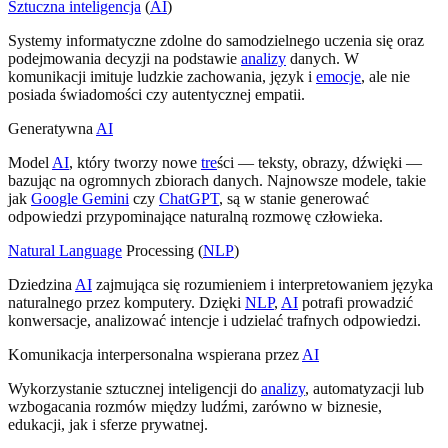
Sztuczna inteligencja
(
AI
)
Systemy informatyczne zdolne do samodzielnego uczenia się oraz
podejmowania decyzji na podstawie
analizy
danych. W
komunikacji imituje ludzkie zachowania, język i
emocje
, ale nie
posiada świadomości czy autentycznej empatii.
Generatywna
AI
Model
AI
, który tworzy nowe
tre
ści — teksty, obrazy, dźwięki —
bazując na ogromnych zbiorach danych. Najnowsze modele, takie
jak
Google Gemini
czy
ChatGPT
, są w stanie generować
odpowiedzi przypominające naturalną rozmowę człowieka.
Natural Language
Processing (
NLP
)
Dziedzina
AI
zajmująca się rozumieniem i interpretowaniem języka
naturalnego przez komputery. Dzięki
NLP
,
AI
potrafi prowadzić
konwersacje, analizować intencje i udzielać trafnych odpowiedzi.
Komunikacja interpersonalna wspierana przez
AI
Wykorzystanie sztucznej inteligencji do
analizy
, automatyzacji lub
wzbogacania rozmów między ludźmi, zarówno w biznesie,
edukacji, jak i sferze prywatnej.