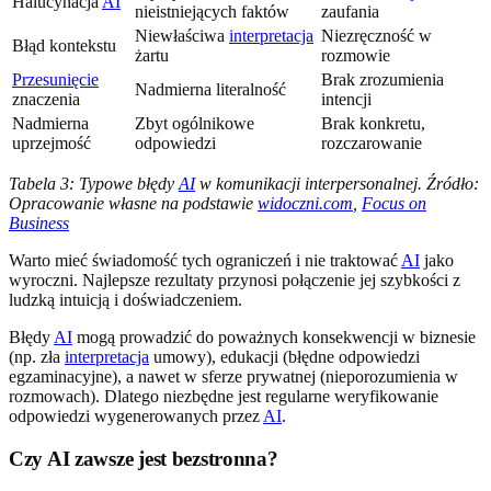
Halucynacja
AI
nieistniejących faktów
zaufania
Niewłaściwa
interpretacja
Niezręczność w
Błąd kontekstu
żartu
rozmowie
Przesunięcie
Brak zrozumienia
Nadmierna literalność
znaczenia
intencji
Nadmierna
Zbyt ogólnikowe
Brak konkretu,
uprzejmość
odpowiedzi
rozczarowanie
Tabela 3: Typowe błędy
AI
w komunikacji interpersonalnej. Źródło:
Opracowanie własne na podstawie
widoczni.com
,
Focus on
Business
Warto mieć świadomość tych ograniczeń i nie traktować
AI
jako
wyroczni. Najlepsze rezultaty przynosi połączenie jej szybkości z
ludzką intuicją i doświadczeniem.
Błędy
AI
mogą prowadzić do poważnych konsekwencji w biznesie
(np. zła
interpretacja
umowy), edukacji (błędne odpowiedzi
egzaminacyjne), a nawet w sferze prywatnej (nieporozumienia w
rozmowach). Dlatego niezbędne jest regularne weryfikowanie
odpowiedzi wygenerowanych przez
AI
.
Czy AI zawsze jest bezstronna?