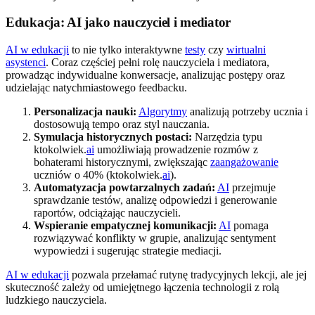
Edukacja: AI jako nauczyciel i mediator
AI w edukacji
to nie tylko interaktywne
testy
czy
wirtualni
asystenci
. Coraz częściej pełni rolę nauczyciela i mediatora,
prowadząc indywidualne konwersacje, analizując postępy oraz
udzielając natychmiastowego feedbacku.
Personalizacja nauki:
Algorytmy
analizują potrzeby ucznia i
dostosowują tempo oraz styl nauczania.
Symulacja historycznych postaci:
Narzędzia typu
ktokolwiek.
ai
umożliwiają prowadzenie rozmów z
bohaterami historycznymi, zwiększając
zaangażowanie
uczniów o 40% (ktokolwiek.
ai
).
Automatyzacja powtarzalnych zadań:
AI
przejmuje
sprawdzanie testów, analizę odpowiedzi i generowanie
raportów, odciążając nauczycieli.
Wspieranie empatycznej komunikacji:
AI
pomaga
rozwiązywać konflikty w grupie, analizując sentyment
wypowiedzi i sugerując strategie mediacji.
AI w edukacji
pozwala przełamać rutynę tradycyjnych lekcji, ale jej
skuteczność zależy od umiejętnego łączenia technologii z rolą
ludzkiego nauczyciela.