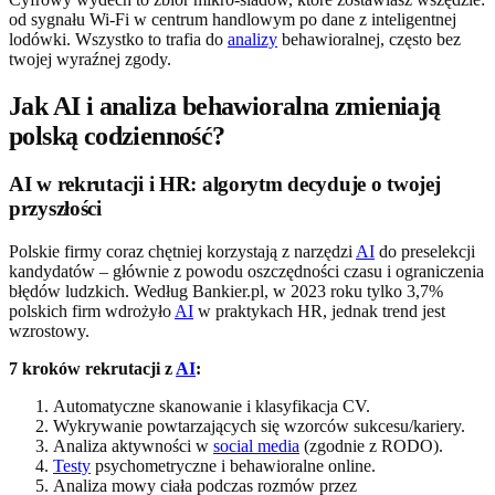
od sygnału Wi-Fi w centrum handlowym po dane z inteligentnej
lodówki. Wszystko to trafia do
analizy
behawioralnej, często bez
twojej wyraźnej zgody.
Jak AI i analiza behawioralna zmieniają
polską codzienność?
AI w rekrutacji i HR: algorytm decyduje o twojej
przyszłości
Polskie firmy coraz chętniej korzystają z narzędzi
AI
do preselekcji
kandydatów – głównie z powodu oszczędności czasu i ograniczenia
błędów ludzkich. Według Bankier.pl, w 2023 roku tylko 3,7%
polskich firm wdrożyło
AI
w praktykach HR, jednak trend jest
wzrostowy.
7 kroków rekrutacji z
AI
:
Automatyczne skanowanie i klasyfikacja CV.
Wykrywanie powtarzających się wzorców sukcesu/kariery.
Analiza aktywności w
social media
(zgodnie z RODO).
Testy
psychometryczne i behawioralne online.
Analiza mowy ciała podczas rozmów przez