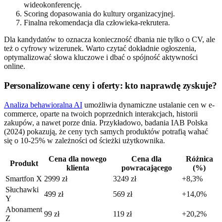
wideokonferencję.
Scoring dopasowania do kultury organizacyjnej.
Finalna rekomendacja dla człowieka-rekrutera.
Dla kandydatów to oznacza konieczność dbania nie tylko o CV, ale
też o cyfrowy wizerunek. Warto czytać dokładnie ogłoszenia,
optymalizować słowa kluczowe i dbać o spójność aktywności
online.
Personalizowane ceny i oferty: kto naprawdę zyskuje?
Analiza behawioralna AI
umożliwia dynamiczne ustalanie cen w e-
commerce, oparte na twoich poprzednich interakcjach, historii
zakupów, a nawet porze dnia. Przykładowo, badania IAB Polska
(2024) pokazują, że ceny tych samych produktów potrafią wahać
się o 10-25% w zależności od ścieżki użytkownika.
Cena dla nowego
Cena dla
Różnica
Produkt
klienta
powracającego
(%)
Smartfon X
2999 zł
3249 zł
+8,3%
Słuchawki
499 zł
569 zł
+14,0%
Y
Abonament
99 zł
119 zł
+20,2%
Z