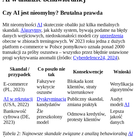
Czy AI jest nieomylny? Brutalna prawda
Mit nieomylności
AI
skutecznie obaliło już kilka medialnych
skandali.
Algorytmy
, jak każdy system, bywają podatne na błędy
danych wejściowych, niedoskonałości modeli czy
uprzedzenia
obecne w zbiorach treningowych. W 2023 roku jedna z dużych
platform e-commerce w Polsce pomyłkowo uznała ponad 2000
transakcji za próby oszustwa – wszystko przez błędnie ustawione
progi wykrywania anomalii (źródło:
Cyberdefence24, 2024
).
Skandal /
Co poszło nie
Konsekwencje
Wnioski
przypadek
tak
Fałszywe
Blokada kont
E-commerce
Weryfikacja
wykrycie
klientów, straty
(PL, 2023)
algorytmów
oszustw
wizerunkowe
AI w rekrutacji
Dyskryminacja
Publiczny skandal,
Audyt
(USA, 2022)
kandydatów
zmiana praktyk
modeli
AI
Bankowość
Źle
Lepsza
Odmowa kredytów,
cyfrowa (DE,
przeszkolony
jakość
protesty klientów
2023)
model
danych
Tabela 2: Najnowsze skandale związane z analizą behawioralną
AI