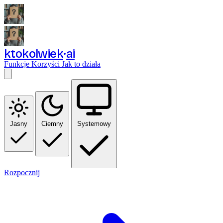
ktokolwiek
ai
Funkcje
Korzyści
Jak to działa
Jasny
Ciemny
Systemowy
Rozpocznij