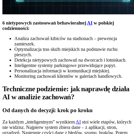
6 nietypowych zastosowań behawioralnej
AI
w polskiej
codzienności:
Analiza zachowań kibiców na stadionach – prewencja
zamieszek.
Optymalizacja tras służb miejskich na podstawie ruchu
pieszych.
Detekcja nietypowych zachowań na dworcach i lotniskach.
Inteligentne systemy parkingowe przewidujące popyt.
Personalizacja informacji w komunikacji miejskiej.
Monitoring zachowań klientów w galeriach handlowych.
Techniczne podziemie: jak naprawdę działa
AI w analizie zachowań?
Od danych do decyzji: krok po kroku
Za każdym „inteligentnym” wynikiem
AI
stoi wiele etapów, których
nie widzisz. Najpierw system zbiera dane – z aplikacji, stron,
urządzeń. Następnie czyści dane z błędów, szumu, braków. Potem