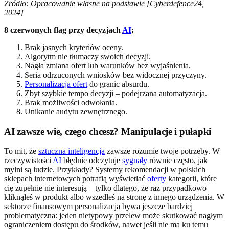
Źródło: Opracowanie własne na podstawie [Cyberdefence24,
2024]
8 czerwonych flag przy decyzjach
AI
:
Brak jasnych kryteriów oceny.
Algorytm nie tłumaczy swoich decyzji.
Nagła zmiana ofert lub warunków bez wyjaśnienia.
Seria odrzuconych wniosków bez widocznej przyczyny.
Personalizacja ofert
do granic absurdu.
Zbyt szybkie tempo decyzji – podejrzana automatyzacja.
Brak możliwości odwołania.
Unikanie audytu zewnętrznego.
AI zawsze wie, czego chcesz? Manipulacje i pułapki
To mit, że
sztuczna inteligencja
zawsze rozumie twoje potrzeby. W
rzeczywistości
AI
błędnie odczytuje
sygnały
równie często, jak
mylni są ludzie. Przykłady? Systemy rekomendacji w polskich
sklepach internetowych potrafią wyświetlać
oferty
kategorii, które
cię zupełnie nie interesują – tylko dlatego, że raz przypadkowo
kliknąłeś w produkt albo wszedłeś na stronę z innego urządzenia. W
sektorze finansowym personalizacja bywa jeszcze bardziej
problematyczna: jeden nietypowy przelew może skutkować nagłym
ograniczeniem dostępu do środków, nawet jeśli nie ma ku temu