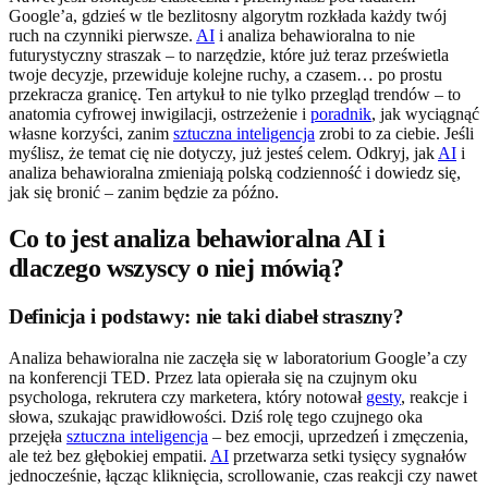
Google’a, gdzieś w tle bezlitosny algorytm rozkłada każdy twój
ruch na czynniki pierwsze.
AI
i analiza behawioralna to nie
futurystyczny straszak – to narzędzie, które już teraz prześwietla
twoje decyzje, przewiduje kolejne ruchy, a czasem… po prostu
przekracza granicę. Ten artykuł to nie tylko przegląd trendów – to
anatomia cyfrowej inwigilacji, ostrzeżenie i
poradnik
, jak wyciągnąć
własne korzyści, zanim
sztuczna inteligencja
zrobi to za ciebie. Jeśli
myślisz, że temat cię nie dotyczy, już jesteś celem. Odkryj, jak
AI
i
analiza behawioralna zmieniają polską codzienność i dowiedz się,
jak się bronić – zanim będzie za późno.
Co to jest analiza behawioralna AI i
dlaczego wszyscy o niej mówią?
Definicja i podstawy: nie taki diabeł straszny?
Analiza behawioralna nie zaczęła się w laboratorium Google’a czy
na konferencji TED. Przez lata opierała się na czujnym oku
psychologa, rekrutera czy marketera, który notował
gesty
, reakcje i
słowa, szukając prawidłowości. Dziś rolę tego czujnego oka
przejęła
sztuczna inteligencja
– bez emocji, uprzedzeń i zmęczenia,
ale też bez głębokiej empatii.
AI
przetwarza setki tysięcy sygnałów
jednocześnie, łącząc kliknięcia, scrollowanie, czas reakcji czy nawet