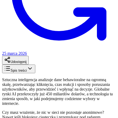
25 marca 2026
Udostępnij
Spis treści
Sztuczna inteligencja analizuje dane behawioralne na ogromną
skalę, przetwarzając kliknięcia, czas reakcji i sposoby poruszania
użytkowników, aby przewidzieć i wpłynąć na decyzje. Globalne
rynki AI przekroczyły już 450 miliardów dolarów, a technologia ta
zmienia sposób, w jaki podejmujemy codzienne wybory w
internecie.
Czy masz wrażenie, że nic w sieci nie pozostaje anonimowe?
Nawet jeśli blokujesz ciasteczka i przemykasz pod radarem