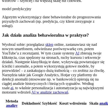
wzorców – szybciej i na większą skalę niż człowiek.
model predykcyjny
Algorytm wykorzystujący dane behawioralne do prognozowania
przyszłych zachowań (np. predykcja, czy klient zrezygnuje z
usługi).
Jak działa analiza behawioralna w praktyce?
Wyobraź sobie: przeglądasz
sklep
online, zastanawiasz się nad
nowym smartfonem, odwiedzasz porównywarkę cen, potem
YouTube’a z recenzjami. W tym czasie systemy
AI
zbierają twoje
kliknięcia, czas spędzony na stronach, ruchy kursora i sekwencje
działań. Następnie klasyfikują te dane, wykrywają powtarzające się
ścieżki i anomalie, a potem wykorzystują gotowe modele, by
przewidzieć – z zaskakująco dużą trafnością – co zrobisz za chwilę.
Narzędzia takie jak Google Analytics, Hotjar czy platformy do
detekcji anomalii (stosowane np. w bankowości) opierają się na
ciągłej analizie historycznych i bieżących sygnałów. Według
xsale.
ai
, to właśnie personalizacja i automatyzacja są największymi
motorami wdrożeń
AI w analizie zachowań
.
Metoda
Dokładność
Szybkość
Koszt wdrożenia
Skala
anali
analizy