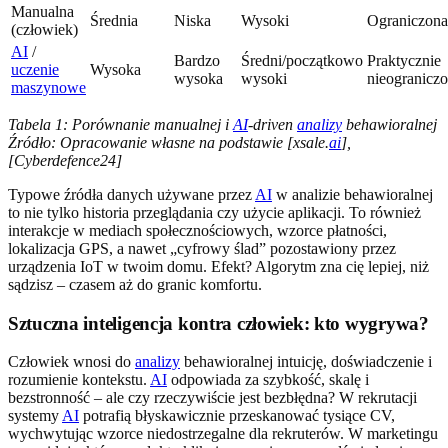
Manualna
Średnia
Niska
Wysoki
Ograniczona
(człowiek)
AI
/
Bardzo
Średni/początkowo
Praktycznie
uczenie
Wysoka
wysoka
wysoki
nieogranicz
maszynowe
Tabela 1: Porównanie manualnej i
AI
-driven
analizy
behawioralnej
Źródło: Opracowanie własne na podstawie [xsale.
ai
],
[Cyberdefence24]
Typowe źródła danych używane przez
AI
w analizie behawioralnej
to nie tylko historia przeglądania czy użycie aplikacji. To również
interakcje w mediach społecznościowych, wzorce płatności,
lokalizacja GPS, a nawet „cyfrowy ślad” pozostawiony przez
urządzenia IoT w twoim domu. Efekt? Algorytm zna cię lepiej, niż
sądzisz – czasem aż do granic komfortu.
Sztuczna inteligencja kontra człowiek: kto wygrywa?
Człowiek wnosi do
analizy
behawioralnej intuicję, doświadczenie i
rozumienie kontekstu.
AI
odpowiada za szybkość, skalę i
bezstronność – ale czy rzeczywiście jest bezbłędna? W rekrutacji
systemy
AI
potrafią błyskawicznie przeskanować tysiące CV,
wychwytując wzorce niedostrzegalne dla rekruterów. W marketingu