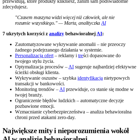
przewidują, które produkty klikniesz, zanim sam podświadomie
zdecydujesz.
"Czasem maszyna widzi więcej niż człowiek, ale nie
rozumie wszystkiego." — Marta, analityczka
AI
7 ukrytych korzyści z
analizy
behawioralnej
AI
:
Zautomatyzowane wykrywanie anomalii – nie przeoczy
żadnego podejrzanego działania w systemie.
Personalizacja ofert
– reklamy i
tre
ści dopasowane do
twojego stylu życia.
Optymalizacja procesów –
AI
sugeruje najbardziej efektywne
ścieżki obsługi klienta.
Wykrywanie oszustw – szybka
identyfikacja
nietypowych
transakcji w bankowości.
Monitoring trendów –
AI
przewiduje, co stanie się modne w
twojej branży.
Ograniczenie błędów ludzkich – automatyczne decyzje
pozbawione emocji.
Wzmacnianie cyberbezpieczeństwa – analiza behawioralna
chroni przed atakami zero-day.
Największe mity i nieporozumienia wokół
AI w analizie behawioralnej