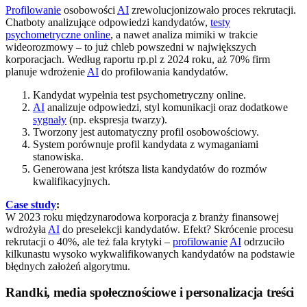
Profilowanie
osobowości
AI
zrewolucjonizowało proces rekrutacji.
Chatboty analizujące odpowiedzi kandydatów,
testy
psychometryczne online
, a nawet analiza mimiki w trakcie
wideorozmowy – to już chleb powszedni w największych
korporacjach. Według raportu rp.pl z 2024 roku, aż 70% firm
planuje wdrożenie
AI
do profilowania kandydatów.
Kandydat wypełnia test psychometryczny online.
AI
analizuje odpowiedzi, styl komunikacji oraz dodatkowe
sygnały
(np. ekspresja twarzy).
Tworzony jest automatyczny profil osobowościowy.
System porównuje profil kandydata z wymaganiami
stanowiska.
Generowana jest krótsza lista kandydatów do rozmów
kwalifikacyjnych.
Case study
:
W 2023 roku międzynarodowa korporacja z branży finansowej
wdrożyła
AI
do preselekcji kandydatów. Efekt? Skrócenie procesu
rekrutacji o 40%, ale też fala krytyki –
profilowanie
AI
odrzuciło
kilkunastu wysoko wykwalifikowanych kandydatów na podstawie
błędnych założeń algorytmu.
Randki, media społecznościowe i personalizacja treści