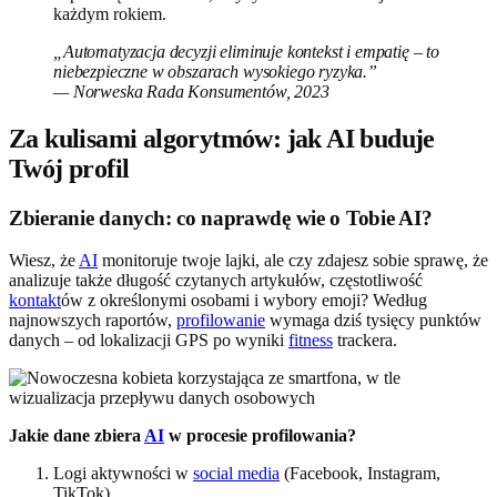
każdym rokiem.
„Automatyzacja decyzji eliminuje kontekst i empatię – to
niebezpieczne w obszarach wysokiego ryzyka.”
— Norweska Rada Konsumentów, 2023
Za kulisami algorytmów: jak AI buduje
Twój profil
Zbieranie danych: co naprawdę wie o Tobie AI?
Wiesz, że
AI
monitoruje twoje lajki, ale czy zdajesz sobie sprawę, że
analizuje także długość czytanych artykułów, częstotliwość
kontakt
ów z określonymi osobami i wybory emoji? Według
najnowszych raportów,
profilowanie
wymaga dziś tysięcy punktów
danych – od lokalizacji GPS po wyniki
fitness
trackera.
Jakie dane zbiera
AI
w procesie profilowania?
Logi aktywności w
social media
(Facebook, Instagram,
TikTok)