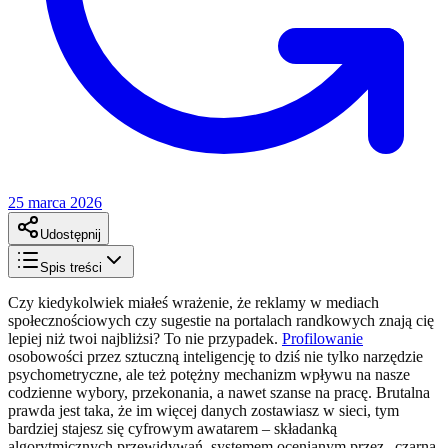
25 marca 2026
Udostępnij
Spis treści
Czy kiedykolwiek miałeś wrażenie, że reklamy w mediach
społecznościowych czy sugestie na portalach randkowych znają cię
lepiej niż twoi najbliżsi? To nie przypadek.
Profilowanie
osobowości przez sztuczną inteligencję to dziś nie tylko narzędzie
psychometryczne, ale też potężny mechanizm wpływu na nasze
codzienne wybory, przekonania, a nawet szanse na pracę. Brutalna
prawda jest taka, że im więcej danych zostawiasz w sieci, tym
bardziej stajesz się cyfrowym awatarem – składanką
algorytmicznych przewidywań, systemem ocenianym przez „czarną