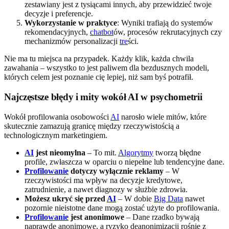
zestawiany jest z tysiącami innych, aby przewidzieć twoje
decyzje i preferencje.
Wykorzystanie w praktyce
: Wyniki trafiają do systemów
rekomendacyjnych,
chatbot
ów, procesów rekrutacyjnych czy
mechanizmów personalizacji
tre
ści.
Nie ma tu miejsca na przypadek. Każdy klik, każda chwila
zawahania – wszystko to jest paliwem dla bezdusznych modeli,
których celem jest poznanie cię lepiej, niż sam byś potrafił.
Najczęstsze błędy i mity wokół AI w psychometrii
Wokół profilowania osobowości
AI
narosło wiele mitów, które
skutecznie zamazują granicę między rzeczywistością a
technologicznym marketingiem.
AI
jest nieomylna
– To mit.
Algorytmy
tworzą błędne
profile, zwłaszcza w oparciu o niepełne lub tendencyjne dane.
Profilowanie
dotyczy wyłącznie reklamy
– W
rzeczywistości ma wpływ na decyzje kredytowe,
zatrudnienie, a nawet diagnozy w służbie zdrowia.
Możesz ukryć się przed
AI
– W dobie
Big Data
nawet
pozornie nieistotne dane mogą zostać użyte do profilowania.
Profilowanie
jest anonimowe
– Dane rzadko bywają
naprawdę anonimowe, a ryzyko deanonimizacji rośnie z