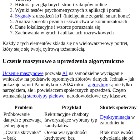
Historia przeglądanych stron i zakupów online
Wyniki testów psychometrycznych z aplikacji i portali
Sygnały
z urządzeń IoT (inteligentne zegarki, smart home)
Analiza sposobu pisania i słownictwa w komunikatorach
Dane lokalizacyjne i wzorce poruszania się
Zachowania w grach i aplikacjach rozrywkowych
Każdy z tych elementów składa się na wielowarstwowy portret,
który staje się twoją cyfrową tożsamością.
Uczenie maszynowe a uprzedzenia algorytmiczne
Uczenie maszynowe
pozwala
AI
na samodzielne wyciąganie
wniosków na podstawie ogromnych zbiorów danych. Jednak – jak
pokazuje raport Panoptykon z 2024 roku –
algorytmy
są nie tylko
narzędziem, ale i powielaczem społecznych uprzedzeń. Często
wzmacniają
stereotypy płciowe
, narodowościowe czy klasowe.
Problem
Przykład
Skutek społeczny
Próbkowanie
Rekrutacyjne chatboty
Dyskryminacja
w
danych z przewagą
faworyzujące wybrany typ
zatrudnieniu
jednej grupy
kandydatów
„Czarna skrzynka”
Ocena wiarygodności
Brak możliwości
– brak
kredytowej bez
odwołania się od