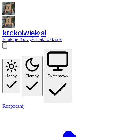
ktokolwiek
ai
Funkcje
Korzyści
Jak to działa
Jasny
Ciemny
Systemowy
Rozpocznij