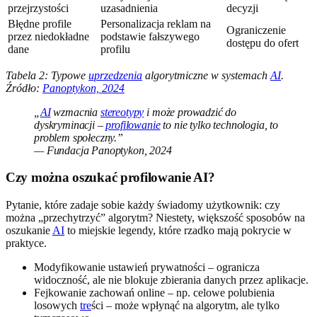
przejrzystości
uzasadnienia
decyzji
Błędne profile
Personalizacja reklam na
Ograniczenie
przez niedokładne
podstawie fałszywego
dostępu do ofert
dane
profilu
Tabela 2: Typowe
uprzedzenia
algorytmiczne w systemach
AI
.
Źródło:
Panoptykon, 2024
„
AI
wzmacnia
stereotypy
i może prowadzić do
dyskryminacji –
profilowanie
to nie tylko technologia, to
problem społeczny.”
— Fundacja Panoptykon, 2024
Czy można oszukać profilowanie AI?
Pytanie, które zadaje sobie każdy świadomy użytkownik: czy
można „przechytrzyć” algorytm? Niestety, większość sposobów na
oszukanie
AI
to miejskie legendy, które rzadko mają pokrycie w
praktyce.
Modyfikowanie ustawień prywatności – ogranicza
widoczność, ale nie blokuje zbierania danych przez aplikacje.
Fejkowanie zachowań online – np. celowe polubienia
losowych
tre
ści – może wpłynąć na algorytm, ale tylko