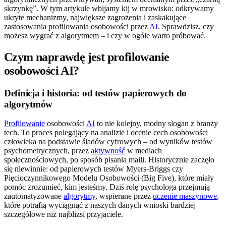
skrzynkę”. W tym artykule wbijamy kij w mrowisko: odkrywamy
ukryte mechanizmy, największe zagrożenia i zaskakujące
zastosowania profilowania osobowości przez
AI
. Sprawdzisz, czy
możesz wygrać z algorytmem – i czy w ogóle warto próbować.
Czym naprawdę jest profilowanie
osobowości AI?
Definicja i historia: od testów papierowych do
algorytmów
Profilowanie
osobowości
AI
to nie kolejny, modny slogan z branży
tech. To proces polegający na analizie i ocenie cech osobowości
człowieka na podstawie śladów cyfrowych – od wyników testów
psychometrycznych, przez
aktywność
w mediach
społecznościowych, po sposób pisania maili. Historycznie zaczęło
się niewinnie: od papierowych testów Myers-Briggs czy
Pięcioczynnikowego Modelu Osobowości (Big Five), które miały
pomóc zrozumieć, kim jesteśmy. Dziś rolę psychologa przejmują
zautomatyzowane
algorytmy
, wspierane przez
uczenie maszynowe
,
które potrafią wyciągnąć z naszych danych wnioski bardziej
szczegółowe niż najbliżsi przyjaciele.