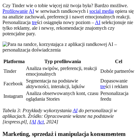
Czy Tinder wie o tobie więcej niż twoja była? Bardzo możliwe.
Profilowanie
AI
w serwisach randkowych i
social media
opiera się
na analizie zachowań, preferencji i nawet emocjonalnych reakcji.
Personalizacja
tre
ści osiągnęła nowy poziom –
AI
selekcjonuje nie
tylko reklamy, ale i newsy, rekomendacje znajomych czy
potencjalne pary.
Platforma
Typ profilowania
Cel
Analiza swipów, preferencji, reakcji
Tinder
Dobór partnerów
emocjonalnych
Segmentacja na podstawie
Dopasowanie
Facebook
aktywności, interakcji, lajków
tre
ści i reklam
Analiza obserwowanych kont, czasu
Personalizacja
Instagram
oglądania Stories
feedu
Tabela 3: Przykłady wykorzystania
AI
do personalizacji w
aplikacjach. Źródło: Opracowanie własne na podstawie
[iexpress.pl], [
AI
Act
, 2024]
Marketing, sprzedaż i manipulacja konsumentem