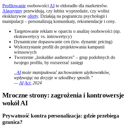
Profilowanie
osobowości
AI
to eldoradło dla marketerów.
Algorytmy
przewidują, czy lubisz wyprzedaże, czy wolisz
ekskluzywne
oferty
. Działają na pograniczu psychologii i
manipulacji – personalizują komunikaty, rekomendacje i ceny.
Targetowanie reklam w oparciu o analizę osobowości (np.
ekstrawertycy vs. introwertycy)
Dynamiczne dopasowanie cen (tzw. dynamic pricing)
Wykorzystanie profili do projektowania kampanii
wirusowych
Tworzenie „lookalike audiences” – grup podobnych do
twojego profilu, by rozszerzać zasięgi
„
AI
może manipulować zachowaniem użytkowników,
wpływając na decyzje w szkodliwy sposób.”
—
AI
Act
, 2024
Mroczne strony: zagrożenia i kontrowersje
wokół AI
Prywatność kontra personalizacja: gdzie przebiega
granica?