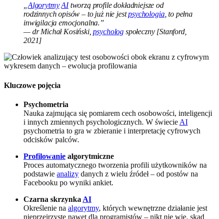
„
Algorytmy
AI
tworzą profile dokładniejsze od
rodzinnych opisów – to już nie jest
psychologia
, to pełna
inwigilacja emocjonalna.”
— dr Michał Kosiński,
psycholog
społeczny [Stanford,
2021]
Kluczowe pojęcia
Psychometria
Nauka zajmująca się pomiarem cech osobowości, inteligencji
i innych zmiennych psychologicznych. W świecie
AI
psychometria to gra w zbieranie i interpretację cyfrowych
odcisków palców.
Profilowanie
algorytmiczne
Proces automatycznego tworzenia profili użytkowników na
podstawie
analizy
danych z wielu źródeł – od postów na
Facebooku po wyniki ankiet.
Czarna skrzynka
AI
Określenie na
algorytmy
, których wewnętrzne działanie jest
nieprzejrzyste nawet dla programistów – nikt nie wie, skąd