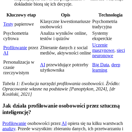
dokładnie biorą się ich decyzje.
Kluczowy etap
Opis
Technologia
Klasyczne kwestionariusze
Psychometria
Testy
papierowe
osobowości
tradycyjna
Psychometria
Analiza wyników online,
Systemy
cyfrowa
testów i quizów
eksperckie
Uczenie
Profilowanie
przez
Zbieranie danych z social
maszynowe
,
sieci
AI
mediów, aktywności online
neuronowe
Personalizacja w
AI
przewidujące potrzeby
Big Data
,
deep
czasie
użytkownika
learning
rzeczywistym
Tabela 1: Ewolucja narzędzi profilowania osobowości. Źródło:
Opracowanie własne na podstawie [Panoptykon, 2024], [dr
Kosiński, 2021]
Jak działa profilowanie osobowości przez sztuczną
inteligencję?
Profilowanie
osobowości przez
AI
opiera się na kilku warstwach
analizy
. Przede wszystkim: zbieraniu danych, ich przetwarzaniu i