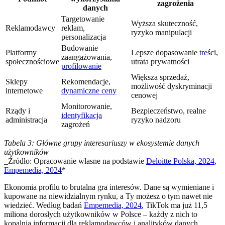
zagrożenia
danych
Targetowanie
Wyższa skuteczność,
Reklamodawcy
reklam,
ryzyko manipulacji
personalizacja
Budowanie
Platformy
Lepsze dopasowanie
tre
ści,
zaangażowania,
społecznościowe
utrata prywatności
profilowanie
Większa sprzedaż,
Sklepy
Rekomendacje,
możliwość dyskryminacji
internetowe
dynamiczne ceny
cenowej
Monitorowanie,
Rządy i
Bezpieczeństwo, realne
identyfikacja
administracja
ryzyko nadzoru
zagrożeń
Tabela 3: Główne grupy interesariuszy w ekosystemie danych
użytkowników
_Źródło: Opracowanie własne na podstawie
Deloitte Polska, 2024
,
Empemedia, 2024
*
Ekonomia profilu to brutalna gra interesów. Dane są wymieniane i
kupowane na niewidzialnym rynku, a Ty możesz o tym nawet nie
wiedzieć. Według badań
Empemedia, 2024
, TikTok ma już 11,5
miliona dorosłych użytkowników w Polsce – każdy z nich to
kopalnia informacji dla reklamodawców i analityków danych.