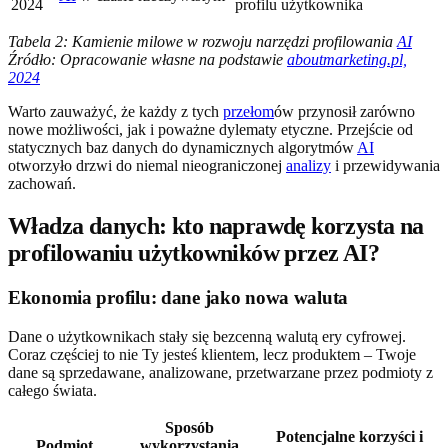
2024
profilu użytkownika
Tabela 2: Kamienie milowe w rozwoju narzędzi profilowania
AI
Źródło: Opracowanie własne na podstawie
aboutmarketing.pl,
2024
Warto zauważyć, że każdy z tych
przełom
ów przynosił zarówno
nowe możliwości, jak i poważne dylematy etyczne. Przejście od
statycznych baz danych do dynamicznych algorytmów
AI
otworzyło drzwi do niemal nieograniczonej
analizy
i przewidywania
zachowań.
Władza danych: kto naprawdę korzysta na
profilowaniu użytkowników przez AI?
Ekonomia profilu: dane jako nowa waluta
Dane o użytkownikach stały się bezcenną walutą ery cyfrowej.
Coraz częściej to nie Ty jesteś klientem, lecz produktem – Twoje
dane są sprzedawane, analizowane, przetwarzane przez podmioty z
całego świata.
Sposób
Potencjalne korzyści i
Podmiot
wykorzystania