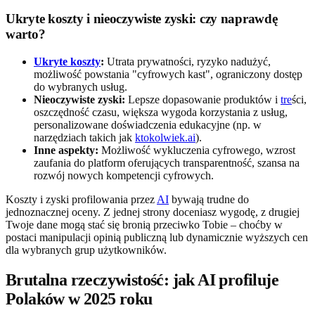
Ukryte koszty i nieoczywiste zyski: czy naprawdę
warto?
Ukryte koszty
:
Utrata prywatności, ryzyko nadużyć,
możliwość powstania "cyfrowych kast", ograniczony dostęp
do wybranych usług.
Nieoczywiste zyski:
Lepsze dopasowanie produktów i
tre
ści,
oszczędność czasu, większa wygoda korzystania z usług,
personalizowane doświadczenia edukacyjne (np. w
narzędziach takich jak
ktokolwiek.ai
).
Inne aspekty:
Możliwość wykluczenia cyfrowego, wzrost
zaufania do platform oferujących transparentność, szansa na
rozwój nowych kompetencji cyfrowych.
Koszty i zyski profilowania przez
AI
bywają trudne do
jednoznacznej oceny. Z jednej strony doceniasz wygodę, z drugiej
Twoje dane mogą stać się bronią przeciwko Tobie – choćby w
postaci manipulacji opinią publiczną lub dynamicznie wyższych cen
dla wybranych grup użytkowników.
Brutalna rzeczywistość: jak AI profiluje
Polaków w 2025 roku