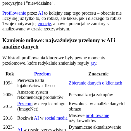
precyzyjne i "niewidzialne".
Profilowanie
przez
AI
to kolejny etap tego procesu – obecnie nie
liczy się już tylko to, co robisz, ale także, jak i dlaczego to robisz.
Twoje motywacje,
emocje
, a nawet potencjalne zamiary są
analizowane w czasie rzeczywistym.
Kamienie milowe: najważniejsze przełomy w AI i
analizie danych
W historii profilowania kluczowe były pewne momenty
przełomowe, które radykalnie zmieniały reguły
gry
.
Rok
Przełom
Znaczenie
Pierwsza karta
1994
Zbieranie danych o klientach
lojalnościowa Tesco
Amazon: system
2006
Personalizacja zakupów
rekomendacji produktów
Przełom
w deep learningu
Rewolucja w analizie danych i
2012
(ImageNet)
obrazu
Masowe
profilowanie
2018
Rozkwit
AI
w
social media
użytkowników
2023-
Dynamiczne aktualizowanie
AI
w czasie rzeczywistym