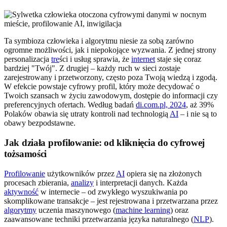
Ta symbioza człowieka i algorytmu niesie za sobą zarówno
ogromne możliwości, jak i niepokojące wyzwania. Z jednej strony
personalizacja
tre
ści i usług sprawia, że
internet
staje się coraz
bardziej "Twój". Z drugiej – każdy ruch w sieci zostaje
zarejestrowany i przetworzony, często poza Twoją wiedzą i zgodą.
W efekcie powstaje cyfrowy profil, który może decydować o
Twoich szansach w życiu zawodowym, dostępie do informacji czy
preferencyjnych ofertach. Według badań
di.com.pl, 2024
, aż 39%
Polaków obawia się utraty kontroli nad technologią
AI
– i nie są to
obawy bezpodstawne.
Jak działa profilowanie: od kliknięcia do cyfrowej
tożsamości
Profilowanie
użytkowników przez
AI
opiera się na złożonych
procesach zbierania,
analizy
i interpretacji danych. Każda
aktywność
w internecie – od zwykłego wyszukiwania po
skomplikowane transakcje – jest rejestrowana i przetwarzana przez
algorytmy
uczenia maszynowego (
machine learning
) oraz
zaawansowane techniki przetwarzania języka naturalnego (
NLP
).