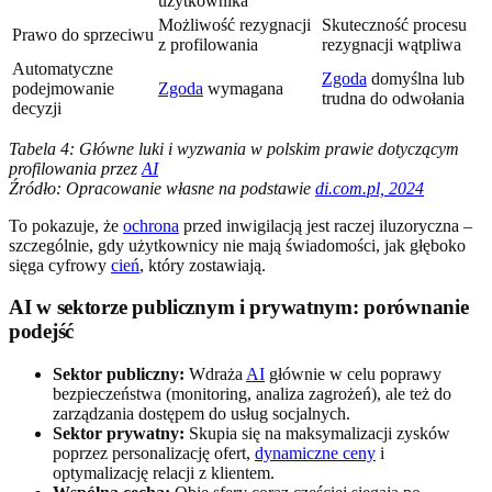
użytkownika
Możliwość rezygnacji
Skuteczność procesu
Prawo do sprzeciwu
z profilowania
rezygnacji wątpliwa
Automatyczne
Zgoda
domyślna lub
podejmowanie
Zgoda
wymagana
trudna do odwołania
decyzji
Tabela 4: Główne luki i wyzwania w polskim prawie dotyczącym
profilowania przez
AI
Źródło: Opracowanie własne na podstawie
di.com.pl, 2024
To pokazuje, że
ochrona
przed inwigilacją jest raczej iluzoryczna –
szczególnie, gdy użytkownicy nie mają świadomości, jak głęboko
sięga cyfrowy
cień
, który zostawiają.
AI w sektorze publicznym i prywatnym: porównanie
podejść
Sektor publiczny:
Wdraża
AI
głównie w celu poprawy
bezpieczeństwa (monitoring, analiza zagrożeń), ale też do
zarządzania dostępem do usług socjalnych.
Sektor prywatny:
Skupia się na maksymalizacji zysków
poprzez personalizację ofert,
dynamiczne ceny
i
optymalizację relacji z klientem.