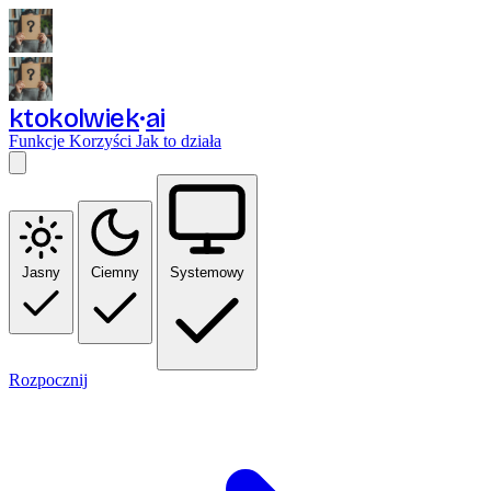
ktokolwiek
ai
Funkcje
Korzyści
Jak to działa
Jasny
Ciemny
Systemowy
Rozpocznij