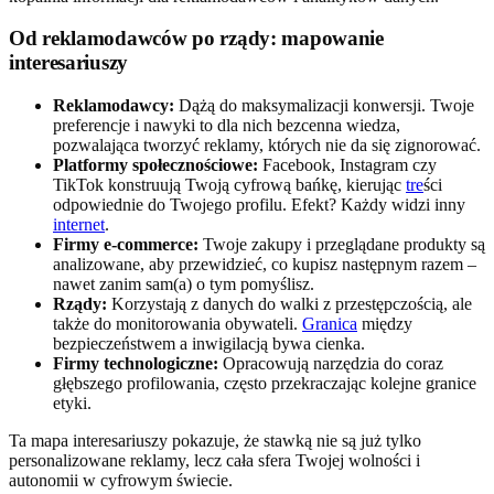
Od reklamodawców po rządy: mapowanie
interesariuszy
Reklamodawcy:
Dążą do maksymalizacji konwersji. Twoje
preferencje i nawyki to dla nich bezcenna wiedza,
pozwalająca tworzyć reklamy, których nie da się zignorować.
Platformy społecznościowe:
Facebook, Instagram czy
TikTok konstruują Twoją cyfrową bańkę, kierując
tre
ści
odpowiednie do Twojego profilu. Efekt? Każdy widzi inny
internet
.
Firmy e-commerce:
Twoje zakupy i przeglądane produkty są
analizowane, aby przewidzieć, co kupisz następnym razem –
nawet zanim sam(a) o tym pomyślisz.
Rządy:
Korzystają z danych do walki z przestępczością, ale
także do monitorowania obywateli.
Granica
między
bezpieczeństwem a inwigilacją bywa cienka.
Firmy technologiczne:
Opracowują narzędzia do coraz
głębszego profilowania, często przekraczając kolejne granice
etyki.
Ta mapa interesariuszy pokazuje, że stawką nie są już tylko
personalizowane reklamy, lecz cała sfera Twojej wolności i
autonomii w cyfrowym świecie.