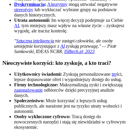
Dyskryminacja
:
Algorytmy
mogą utrwalać negatywne
stereotypy
lub wykluczać wybrane grupy na podstawie
danych historycznych.
Utrata autonomii:
Im więcej decyzji podejmuje za Ciebie
AI
, tym mniejszy masz wpływ na własne życie – zyskujesz
wygodę, ale tracisz kontrolę.
"
Sztuczna inteligencja
nie zastąpi człowieka, ale osoby
umiejętnie korzystające z
AI
zyskują przewagę." — Piotr
Sankowski, IDEAS NCBR,
ISBtech.pl, 2023
Nieoczywiste korzyści: kto zyskuje, a kto traci?
Użytkownicy świadomi:
Zyskują personalizowane
tre
ści,
lepsze dopasowanie ofert i wygodniejszy dostęp do usług.
Firmy technologiczne:
Maksymalizują zyski i zwiększają
zaangażowanie
odbiorców dzięki precyzyjnej analizie
danych.
Społeczeństwo:
Może korzystać z lepszych usług
publicznych, ale narażone jest na ryzyko utraty wolności i
autonomii.
Osoby wykluczone cyfrowo:
Tracą dostęp do
nowoczesnych narzędzi i stają się niewidzialni w cyfrowym
ekosystemie.