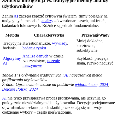
Sztuczna inteligencja vs. tradycyjne metody analizy
użytkowników
Zanim
AI
zaczęła rządzić cyfrowym światem, firmy polegały na
tradycyjnych metodach
analizy
– kwestionariuszach, ankietach,
badaniach fokusowych. Różnice są jednak fundamentalne:
Metoda
Charakterystyka
Przewagi/Wady
Mniej dokładne,
Tradycyjne
Kwestionariusze,
wywiady
,
kosztowne,
badania
badania rynku
subiektywne
Analiza danych
w czasie
Algorytmy
Szybkość, precyzja,
rzeczywistym,
uczenie
AI
skala, ryzyko nadużyć
maszynowe
Tabela 1: Porównanie tradycyjnych i
AI
napędzanych metod
profilowania użytkowników
Źródło: Opracowanie własne na podstawie
widoczni.com, 2024
,
Deloitte Polska, 2024
AI
nie tylko przyspieszyła proces profilowania, ale uczyniła go
praktycznie niewidzialnym dla użytkownika. Decyzje podejmowane
są w ułamkach sekund, a ich skutki przekładają się na Twoje
codzienne wybory – często nieświadomie.