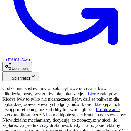
25 marca 2026
Udostępnij
Spis treści
Codziennie zostawiamy za sobą cyfrowe odciski palców –
kliknięcia, posty, wyszukiwania, lokalizacje,
historie
zakupów.
Kiedyś były to tylko nic nieznaczące ślady, dziś są paliwem dla
najbardziej zaawansowanych algorytmów, które układają z nich
Twój portret lepiej, niż zrobiliby to Twoi najbliżsi.
Profilowanie
użytkowników przez
AI
to nie hipoteza, ale brutalna rzeczywistość.
Niewidzialne mechanizmy decydują, co zobaczysz w sieci, ile
zapłacisz za produkt, czy dostaniesz kredyt – albo jakie reklamy
dopadną Cię, zanim jeszcze uświadomisz sobie, czego chcesz. W