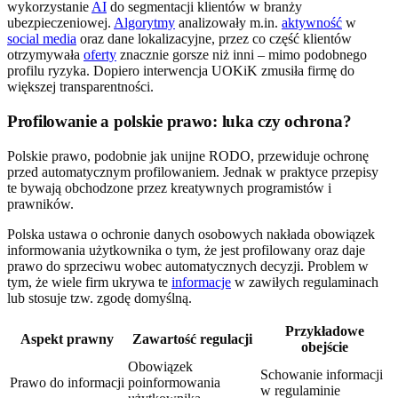
wykorzystanie
AI
do segmentacji klientów w branży
ubezpieczeniowej.
Algorytmy
analizowały m.in.
aktywność
w
social media
oraz dane lokalizacyjne, przez co część klientów
otrzymywała
oferty
znacznie gorsze niż inni – mimo podobnego
profilu ryzyka. Dopiero interwencja UOKiK zmusiła firmę do
większej transparentności.
Profilowanie a polskie prawo: luka czy ochrona?
Polskie prawo, podobnie jak unijne RODO, przewiduje ochronę
przed automatycznym profilowaniem. Jednak w praktyce przepisy
te bywają obchodzone przez kreatywnych programistów i
prawników.
Polska ustawa o ochronie danych osobowych nakłada obowiązek
informowania użytkownika o tym, że jest profilowany oraz daje
prawo do sprzeciwu wobec automatycznych decyzji. Problem w
tym, że wiele firm ukrywa te
informacje
w zawiłych regulaminach
lub stosuje tzw. zgodę domyślną.
Przykładowe
Aspekt prawny
Zawartość regulacji
obejście
Obowiązek
Schowanie informacji
Prawo do informacji
poinformowania
w regulaminie