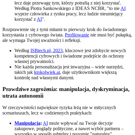
lecz daje przewagę tym, którzy potrafią z niej korzystać.
Według Piotra Sankowskiego z IDEAS NCBR, "to nie
AI
wyprze człowieka z rynku pracy, lecz ludzie nieumiejący
korzystać z
AI
".
Rozprawienie się z tymi mitami to pierwszy krok do świadomego
korzystania z cyfrowego świata.
Profilowanie
nie musi być pułapką,
ale wymaga Twojej uważności i refleksji.
Według
ISBtech.pl, 2023
, kluczowe jest zdobycie nowych
kompetencji cyfrowych i świadome podejście do ochrony
własnej prywatności.
Nie każda personalizacja jest inwazyjna – wiele narzędzi,
takich jak
ktokolwiek.ai
, daje użytkownikom większą
kontrolę nad własnymi danymi.
Prawdziwe zagrożenia: manipulacja, dyskryminacja,
utrata autonomii
W rzeczywistości największe ryzyka leżą nie w mitycznych
scenariuszach, lecz w codziennych praktykach:
Manipulacja
:
AI
może wpływać na Twoje decyzje
zakupowe, poglądy polityczne, a nawet wybór partnera –
wszystko w sposób subtelny i pozornie "naturalny".