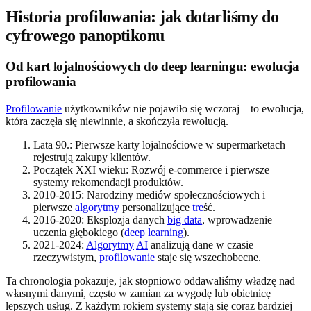
Historia profilowania: jak dotarliśmy do
cyfrowego panoptikonu
Od kart lojalnościowych do deep learningu: ewolucja
profilowania
Profilowanie
użytkowników nie pojawiło się wczoraj – to ewolucja,
która zaczęła się niewinnie, a skończyła rewolucją.
Lata 90.: Pierwsze karty lojalnościowe w supermarketach
rejestrują zakupy klientów.
Początek XXI wieku: Rozwój e-commerce i pierwsze
systemy rekomendacji produktów.
2010-2015: Narodziny mediów społecznościowych i
pierwsze
algorytmy
personalizujące
tre
ść.
2016-2020: Eksplozja danych
big data
, wprowadzenie
uczenia głębokiego (
deep learning
).
2021-2024:
Algorytmy
AI
analizują dane w czasie
rzeczywistym,
profilowanie
staje się wszechobecne.
Ta chronologia pokazuje, jak stopniowo oddawaliśmy władzę nad
własnymi danymi, często w zamian za wygodę lub obietnicę
lepszych usług. Z każdym rokiem systemy stają się coraz bardziej