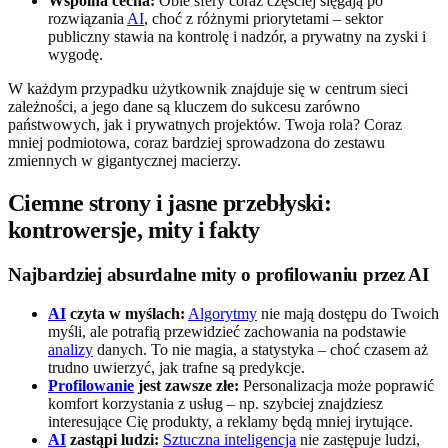
Wspólna cecha:
Obie sfery coraz częściej sięgają po
rozwiązania
AI
, choć z różnymi priorytetami – sektor
publiczny stawia na kontrolę i nadzór, a prywatny na zyski i
wygodę.
W każdym przypadku użytkownik znajduje się w centrum sieci
zależności, a jego dane są kluczem do sukcesu zarówno
państwowych, jak i prywatnych projektów. Twoja rola? Coraz
mniej podmiotowa, coraz bardziej sprowadzona do zestawu
zmiennych w gigantycznej macierzy.
Ciemne strony i jasne przebłyski:
kontrowersje, mity i fakty
Najbardziej absurdalne mity o profilowaniu przez AI
AI
czyta w myślach:
Algorytmy
nie mają dostępu do Twoich
myśli, ale potrafią przewidzieć zachowania na podstawie
analizy
danych. To nie magia, a statystyka – choć czasem aż
trudno uwierzyć, jak trafne są predykcje.
Profilowanie
jest zawsze złe:
Personalizacja może poprawić
komfort korzystania z usług – np. szybciej znajdziesz
interesujące Cię produkty, a reklamy będą mniej irytujące.
AI
zastąpi ludzi:
Sztuczna inteligencja
nie zastępuje ludzi,