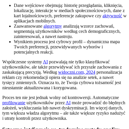
Dane wejściowe obejmują: historię przeglądania, kliknięcia,
lokalizację, interakcje w mediach społecznościowych, dane z
kart lojalnościowych, preferencje zakupowe czy
aktywność
w
aplikacjach mobilnych.
Zaawansowane
algorytmy
analizują wzorce zachowań,
segmentują użytkowników według cech demograficznych,
zainteresowań, a nawet nastroju.
Wynikiem procesu jest cyfrowy profil – dynamiczna mapa
Twoich preferencji, przewidywanych wyborów i
potencjalnych reakcji.
Współczesne systemy
AI
pozwalają nie tylko klasyfikować
użytkowników, ale także przewidywać ich przyszłe zachowania z
zaskakującą precyzją. Według
widoczni.com, 2024
personalizacja
reklam czy rekomendacji opiera się na analizie setek, a nawet
tysięcy zmiennych. Oznacza to, że Twoja cyfrowa tożsamość jest
nieustannie aktualizowana i korygowana.
Proces ten nie jest jednak wolny od kontrowersji. Automatyczne
profilowanie
użytkowników przez
AI
może prowadzić do błędnych
założeń, wykluczania lub nawet dyskryminacji. Im więcej danych,
tym większa władza algorytmu – ale także większe ryzyko nadużyć
i utraty kontroli przez użytkownika.