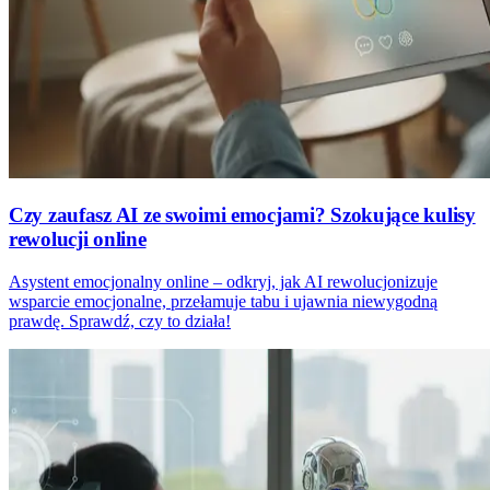
Czy zaufasz AI ze swoimi emocjami? Szokujące kulisy
rewolucji online
Asystent emocjonalny online – odkryj, jak AI rewolucjonizuje
wsparcie emocjonalne, przełamuje tabu i ujawnia niewygodną
prawdę. Sprawdź, czy to działa!