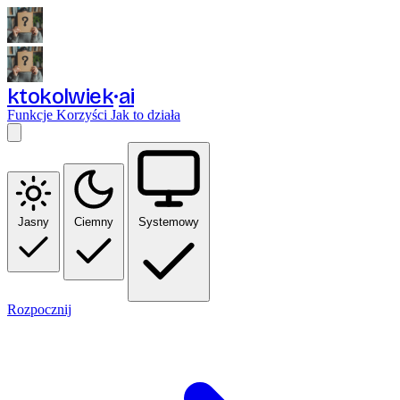
ktokolwiek
ai
Funkcje
Korzyści
Jak to działa
Jasny
Ciemny
Systemowy
Rozpocznij