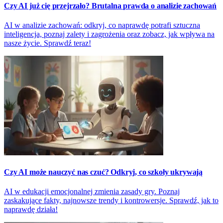
Czy AI już cię przejrzało? Brutalna prawda o analizie zachowań
AI w analizie zachowań: odkryj, co naprawdę potrafi sztuczna
inteligencja, poznaj zalety i zagrożenia oraz zobacz, jak wpływa na
nasze życie. Sprawdź teraz!
Czy AI może nauczyć nas czuć? Odkryj, co szkoły ukrywają
AI w edukacji emocjonalnej zmienia zasady gry. Poznaj
zaskakujące fakty, najnowsze trendy i kontrowersje. Sprawdź, jak to
naprawdę działa!