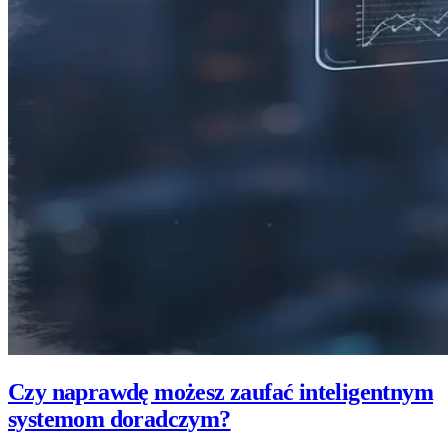
Czy naprawdę możesz zaufać inteligentnym
systemom doradczym?