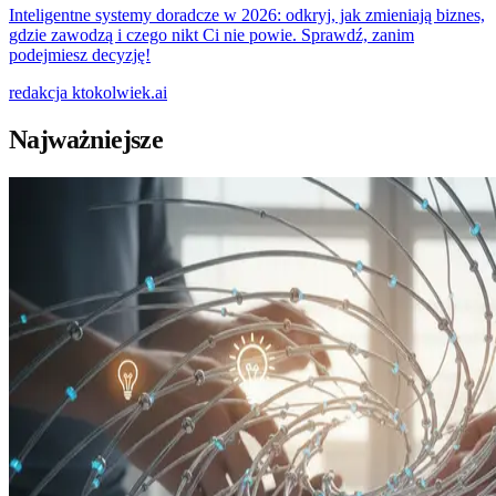
Inteligentne systemy doradcze w 2026: odkryj, jak zmieniają biznes,
gdzie zawodzą i czego nikt Ci nie powie. Sprawdź, zanim
podejmiesz decyzję!
redakcja
ktokolwiek.ai
Najważniejsze