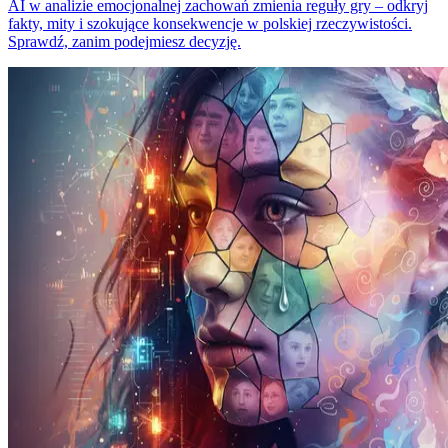
AI w analizie emocjonalnej zachowań zmienia reguły gry – odkryj
fakty, mity i szokujące konsekwencje w polskiej rzeczywistości.
Sprawdź, zanim podejmiesz decyzję.