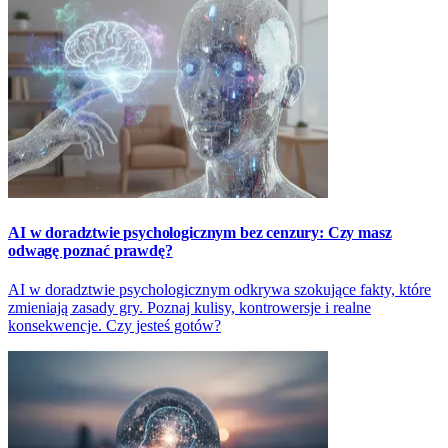
AI w doradztwie psychologicznym bez cenzury: Czy masz
odwagę poznać prawdę?
AI w doradztwie psychologicznym odkrywa szokujące fakty, które
zmieniają zasady gry. Poznaj kulisy, kontrowersje i realne
konsekwencje. Czy jesteś gotów?