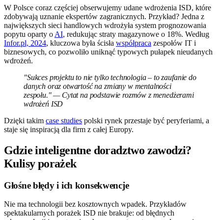
W Polsce coraz częściej obserwujemy udane wdrożenia ISD, które
zdobywają uznanie ekspertów zagranicznych. Przykład? Jedna z
największych sieci handlowych wdrożyła system prognozowania
popytu oparty o
AI
, redukując straty magazynowe o 18%. Według
Infor.pl, 2024
, kluczowa była ścisła
współpraca
zespołów IT i
biznesowych, co pozwoliło uniknąć typowych pułapek nieudanych
wdrożeń.
"Sukces projektu to nie tylko technologia – to zaufanie do
danych oraz otwartość na zmiany w mentalności
zespołu." — Cytat na podstawie rozmów z menedżerami
wdrożeń ISD
Dzięki takim
case studies
polski rynek przestaje być peryferiami, a
staje się inspiracją dla firm z całej Europy.
Gdzie inteligentne doradztwo zawodzi?
Kulisy porażek
Głośne błędy i ich konsekwencje
Nie ma technologii bez kosztownych wpadek. Przykładów
spektakularnych porażek ISD nie brakuje: od błędnych