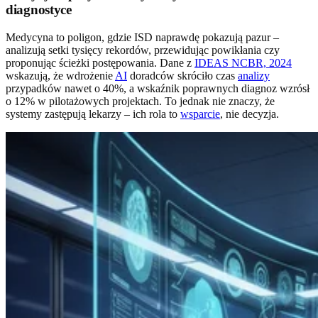
diagnostyce
Medycyna to poligon, gdzie ISD naprawdę pokazują pazur –
analizują setki tysięcy rekordów, przewidując powikłania czy
proponując ścieżki postępowania. Dane z
IDEAS NCBR, 2024
wskazują, że wdrożenie
AI
doradców skróciło czas
analizy
przypadków nawet o 40%, a wskaźnik poprawnych diagnoz wzrósł
o 12% w pilotażowych projektach. To jednak nie znaczy, że
systemy zastępują lekarzy – ich rola to
wsparcie
, nie decyzja.