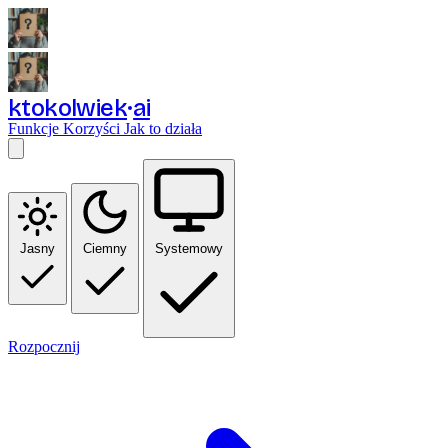
ktokolwiek
ai
Funkcje
Korzyści
Jak to działa
Jasny
Ciemny
Systemowy
Rozpocznij