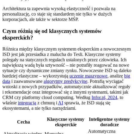
Architektura ta zapewnia wysoką elastyczność i pozwala na
personalizację, co staje się standardem nie tylko w dużych
korporacjach, ale także w sektorze MŚP.
Czym różnią się od klasycznych systemów
eksperckich?
Różnica między klasycznym systemem eksperckim a nowoczesnym
ISD jest jak przesiadka z malucha do Tesli. Klasyczne systemy
polegały na statycznych regułach ustalonych przez człowieka. Ich
największą wadą była sztywność – nie potrafiły reagować na nowe
sytuacje czy dynamiczne zmiany rynku. Nowoczesne ISD są daleko
bardziej elastyczne – wykorzystują
uczenie maszynowe
, analizę
big
data
i zaawansowane
algorytmy predykcyjne
. Potrafią wyciągać
wnioski z nowych przypadków, automatycznie aktualizować reguły
i rekomendacje oraz integrować się z innymi systemami, takimi jak
CRM czy platformy cloud computing. Według
Infor.pl, 2024
, to
właśnie
integracja
z chmurą i
AI
sprawia, że ISD stają się
ekosystemami, a nie tylko narzędziami.
Klasyczne systemy
Inteligentne systemy
Cecha
eksperckie
doradcze
Automatyczna
Aktualizacja wiedzy
Manualna