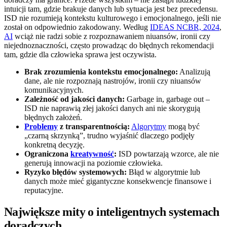
intuicji tam, gdzie brakuje danych lub sytuacja jest bez precedensu.
ISD nie rozumieją kontekstu kulturowego i emocjonalnego, jeśli nie
został on odpowiednio zakodowany. Według
IDEAS NCBR, 2024
,
AI
wciąż nie radzi sobie z rozpoznawaniem niuansów, ironii czy
niejednoznaczności, często prowadząc do błędnych rekomendacji
tam, gdzie dla człowieka sprawa jest oczywista.
Brak zrozumienia kontekstu emocjonalnego:
Analizują
dane, ale nie rozpoznają nastrojów, ironii czy niuansów
komunikacyjnych.
Zależność od jakości danych:
Garbage in, garbage out –
ISD nie naprawią złej jakości danych ani nie skorygują
błędnych założeń.
Problemy
z transparentnością:
Algorytmy
mogą być
„czarną skrzynką”, trudno wyjaśnić dlaczego podjęły
konkretną decyzję.
Ograniczona
kreatywność
:
ISD powtarzają wzorce, ale nie
generują innowacji na poziomie człowieka.
Ryzyko błędów systemowych:
Błąd w algorytmie lub
danych może mieć gigantyczne konsekwencje finansowe i
reputacyjne.
Największe mity o inteligentnych systemach
doradczych