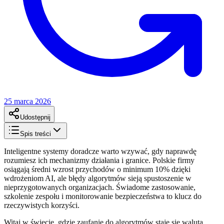
25 marca 2026
Udostępnij
Spis treści
Inteligentne systemy doradcze warto wzywać, gdy naprawdę
rozumiesz ich mechanizmy działania i granice. Polskie firmy
osiągają średni wzrost przychodów o minimum 10% dzięki
wdrożeniom AI, ale błędy algorytmów sieją spustoszenie w
nieprzygotowanych organizacjach. Świadome zastosowanie,
szkolenie zespołu i monitorowanie bezpieczeństwa to klucz do
rzeczywistych korzyści.
Witaj w świecie, gdzie zaufanie do algorytmów staje się walutą