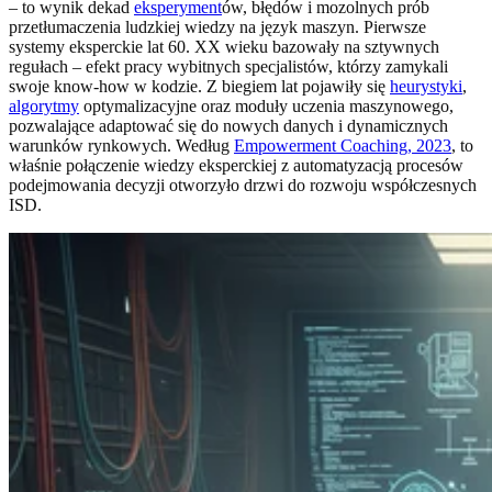
– to wynik dekad
eksperyment
ów, błędów i mozolnych prób
przetłumaczenia ludzkiej wiedzy na język maszyn. Pierwsze
systemy eksperckie lat 60. XX wieku bazowały na sztywnych
regułach – efekt pracy wybitnych specjalistów, którzy zamykali
swoje know-how w kodzie. Z biegiem lat pojawiły się
heurystyki
,
algorytmy
optymalizacyjne oraz moduły uczenia maszynowego,
pozwalające adaptować się do nowych danych i dynamicznych
warunków rynkowych. Według
Empowerment Coaching, 2023
, to
właśnie połączenie wiedzy eksperckiej z automatyzacją procesów
podejmowania decyzji otworzyło drzwi do rozwoju współczesnych
ISD.