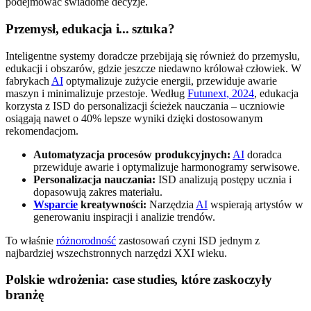
podejmować świadome decyzje.
Przemysł, edukacja i... sztuka?
Inteligentne systemy doradcze przebijają się również do przemysłu,
edukacji i obszarów, gdzie jeszcze niedawno królował człowiek. W
fabrykach
AI
optymalizuje zużycie energii, przewiduje awarie
maszyn i minimalizuje przestoje. Według
Futunext, 2024
, edukacja
korzysta z ISD do personalizacji ścieżek nauczania – uczniowie
osiągają nawet o 40% lepsze wyniki dzięki dostosowanym
rekomendacjom.
Automatyzacja procesów produkcyjnych:
AI
doradca
przewiduje awarie i optymalizuje harmonogramy serwisowe.
Personalizacja nauczania:
ISD analizują postępy ucznia i
dopasowują zakres materiału.
Wsparcie
kreatywności:
Narzędzia
AI
wspierają artystów w
generowaniu inspiracji i analizie trendów.
To właśnie
różnorodność
zastosowań czyni ISD jednym z
najbardziej wszechstronnych narzędzi XXI wieku.
Polskie wdrożenia: case studies, które zaskoczyły
branżę