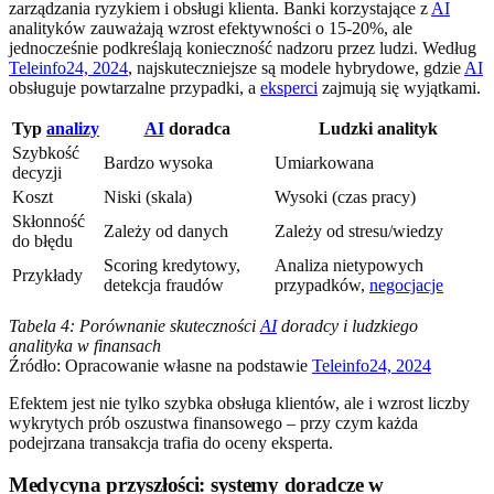
zarządzania ryzykiem i obsługi klienta. Banki korzystające z
AI
analityków zauważają wzrost efektywności o 15-20%, ale
jednocześnie podkreślają konieczność nadzoru przez ludzi. Według
Teleinfo24, 2024
, najskuteczniejsze są modele hybrydowe, gdzie
AI
obsługuje powtarzalne przypadki, a
eksperci
zajmują się wyjątkami.
Typ
analizy
AI
doradca
Ludzki analityk
Szybkość
Bardzo wysoka
Umiarkowana
decyzji
Koszt
Niski (skala)
Wysoki (czas pracy)
Skłonność
Zależy od danych
Zależy od stresu/wiedzy
do błędu
Scoring kredytowy,
Analiza nietypowych
Przykłady
detekcja fraudów
przypadków,
negocjacje
Tabela 4: Porównanie skuteczności
AI
doradcy i ludzkiego
analityka w finansach
Źródło: Opracowanie własne na podstawie
Teleinfo24, 2024
Efektem jest nie tylko szybka obsługa klientów, ale i wzrost liczby
wykrytych prób oszustwa finansowego – przy czym każda
podejrzana transakcja trafia do oceny eksperta.
Medycyna przyszłości: systemy doradcze w