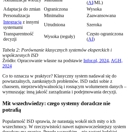
(
AI
/ML)
Adaptacja do zmian
Ograniczona
Wysoka
Personalizacja
Minimalna
Zaawansowana
Integracja
z innymi
Utrudniona
Szeroka
systemami
Transparentność
Często ograniczona
Wysoka (reguły)
decyzji
(
AI
)
Tabela 2: Porównanie klasycznych systemów eksperckich i
współczesnych ISD
Źródło: Opracowanie własne na podstawie
Infor.pl, 2024
,
AGH,
2024
Co to oznacza w praktyce? Klasyczny system nadawał się do
powtarzalnych, zamkniętych problemów. ISD radzi sobie z
chaosem, nieprzewidywalnością i rosnącym wolumenem danych –
wymuszając inną jakość zarządzania i podejmowania decyzji.
Mit wszechwiedzy: czego systemy doradcze nie
potrafią
Popularność ISD sprawia, że narastają wokół nich mity o ich
wszechmocy. W rzeczywistości nawet najnowocześniejszy system
doradczy ma granice. Przede wszystkim – nie zastąpi ludzkiej