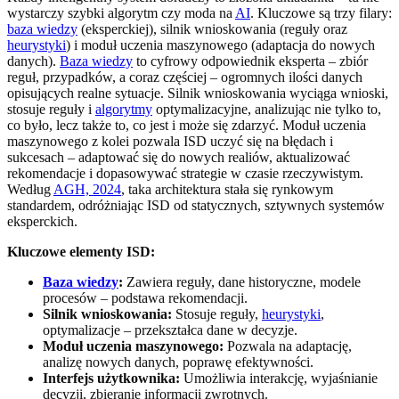
wystarczy szybki algorytm czy moda na
AI
. Kluczowe są trzy filary:
baza wiedzy
(eksperckiej), silnik wnioskowania (reguły oraz
heurystyki
) i moduł uczenia maszynowego (adaptacja do nowych
danych).
Baza wiedzy
to cyfrowy odpowiednik eksperta – zbiór
reguł, przypadków, a coraz częściej – ogromnych ilości danych
opisujących realne sytuacje. Silnik wnioskowania wyciąga wnioski,
stosuje reguły i
algorytmy
optymalizacyjne, analizując nie tylko to,
co było, lecz także to, co jest i może się zdarzyć. Moduł uczenia
maszynowego z kolei pozwala ISD uczyć się na błędach i
sukcesach – adaptować się do nowych realiów, aktualizować
rekomendacje i dopasowywać strategie w czasie rzeczywistym.
Według
AGH, 2024
, taka architektura stała się rynkowym
standardem, odróżniając ISD od statycznych, sztywnych systemów
eksperckich.
Kluczowe elementy ISD:
Baza wiedzy
:
Zawiera reguły, dane historyczne, modele
procesów – podstawa rekomendacji.
Silnik wnioskowania:
Stosuje reguły,
heurystyki
,
optymalizacje – przekształca dane w decyzje.
Moduł uczenia maszynowego:
Pozwala na adaptację,
analizę nowych danych, poprawę efektywności.
Interfejs użytkownika:
Umożliwia interakcję, wyjaśnianie
decyzji, zbieranie informacji zwrotnych.