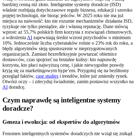
bardziej cenną niż złoto. Inteligentne systemy doradcze (ISD)
właśnie rozbijają dotychczasowe reguły biznesu, edukacji i szeroko
pojętej technologii, nie biorąc jeńców. W 2025 roku nie ma już
miejsca na naiwność: kto nie rozumie mechanizmów działania ISD,
ryzykuje nie tylko pieniądze, ale i własną reputację. Dane mówią
wprost: aż 55,7% polskich firm korzysta z rozwiązań chmurowych,
a wdrożenia
AI
zapewniają średni wzrost przychodów o minimum
10%. Jednocześnie liczba cyberataków rośnie o 23% rok do roku, a
błędy algorytmów sieją spustoszenie w nieprzygotowanych
organizacjach. Zamiast bezrefleksyjnie powtarzać obietnice
dostawców, czas spojrzeć na brutalne kulisy: kto naprawdę
korzysta, kto płaci najwyższą cenę, i jakie niewygodne prawdy
kryją się za marketingowym hype’em. Przygotuj się na bezlitosny
przegląd faktów,
case studies
i trendów, które już zmieniły rynek.
Otwórz oczy – i zdecyduj świadomie, zanim postawisz wszystko na
AI
doradcę.
Czym naprawdę są inteligentne systemy
doradcze?
Geneza i ewolucja: od ekspertów do algorytmów
Fenomen inteligentnych systemów doradczych nie wziął się znikąd