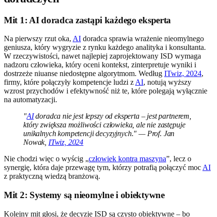
Mit 1: AI doradca zastąpi każdego eksperta
Na pierwszy rzut oka,
AI
doradca sprawia wrażenie nieomylnego
geniusza, który wygryzie z rynku każdego analityka i konsultanta.
W rzeczywistości, nawet najlepiej zaprojektowany ISD wymaga
nadzoru człowieka, który oceni kontekst, zinterpretuje wyniki i
dostrzeże niuanse niedostępne algorytmom. Według
ITwiz, 2024
,
firmy, które połączyły kompetencje ludzi z
AI
, notują wyższy
wzrost przychodów i efektywność niż te, które polegają wyłącznie
na automatyzacji.
"
AI
doradca nie jest lepszy od eksperta – jest partnerem,
który zwiększa możliwości człowieka, ale nie zastępuje
unikalnych kompetencji decyzyjnych." — Prof. Jan
Nowak,
ITwiz, 2024
Nie chodzi więc o wyścig „
człowiek kontra maszyna
”, lecz o
synergię, która daje przewagę tym, którzy potrafią połączyć moc
AI
z praktyczną wiedzą branżową.
Mit 2: Systemy są nieomylne i obiektywne
Kolejny mit głosi, że decyzje ISD są czysto obiektywne – bo