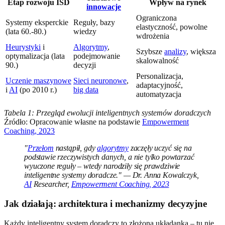
Etap rozwoju ISD
Wpływ na rynek
innowacje
Ograniczona
Systemy eksperckie
Reguły, bazy
elastyczność, powolne
(lata 60.-80.)
wiedzy
wdrożenia
Heurystyki
i
Algorytmy
,
Szybsze
analizy
, większa
optymalizacja (lata
podejmowanie
skalowalność
90.)
decyzji
Personalizacja,
Uczenie maszynowe
Sieci neuronowe
,
adaptacyjność,
i
AI
(po 2010 r.)
big data
automatyzacja
Tabela 1: Przegląd ewolucji inteligentnych systemów doradczych
Źródło: Opracowanie własne na podstawie
Empowerment
Coaching, 2023
"
Przełom
nastąpił, gdy
algorytmy
zaczęły uczyć się na
podstawie rzeczywistych danych, a nie tylko powtarzać
wyuczone reguły – wtedy narodziły się prawdziwie
inteligentne systemy doradcze." — Dr. Anna Kowalczyk,
AI
Researcher,
Empowerment Coaching, 2023
Jak działają: architektura i mechanizmy decyzyjne
Każdy inteligentny system doradczy to złożona układanka – tu nie