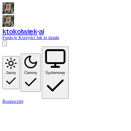
ktokolwiek
ai
Funkcje
Korzyści
Jak to działa
Jasny
Ciemny
Systemowy
Rozpocznij